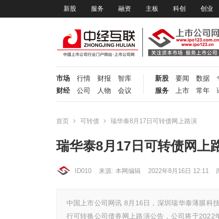
新股
服务
融资
主板
科创
创业
市场
行情
财报
智库
新股
要闻
数据
财经
公司
人物
会议
服务
上市
常年
首页
可转债
瑞华泰8月17日可转债网上路演
瑞华泰8月17日可转债网上
ID010
来源: 本网编辑
2022年8月16日 12:11
中国上市公司网讯 8月16日，深圳瑞华泰薄膜科技
行可转换公司债券网上路演公告，公司将于2022年