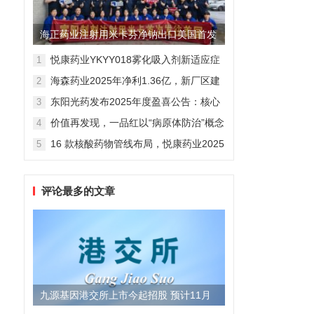
海正药业注射用米卡芬净钠出口美国首发
制剂全球化迈出关键一步
悦康药业YKYY018雾化吸入剂新适应症
1
获FDA临床试验批准，用于人偏肺病毒
海森药业2025年净利1.36亿，新厂区建
2
感染防治
设提速锚定“十五五”
东阳光药发布2025年度盈喜公告：核心
3
业务稳健驱动，国际化布局开启增长新
价值再发现，一品红以“病原体防治”概念
4
维度
勾勒增长新曲线
16 款核酸药物管线布局，悦康药业2025
5
年报披露多项创新药进展
评论最多的文章
九源基因港交所上市今起招股 预计11月