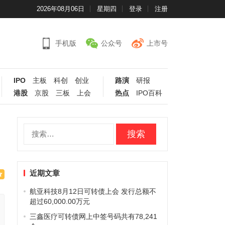
2026年08月06日
星期四
登录
注册
手机版
公众号
上市号
IPO
主板
科创
创业
路演
研报
港股
京股
三板
上会
热点
IPO百科
搜
索：
近期文章
航亚科技8月12日可转债上会 发行总额不
超过60,000.00万元
三鑫医疗可转债网上中签号码共有78,241