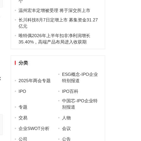
个
温州宏丰定增被受理 将于深交所上市
简
长川科技8月7日定增上市 募集资金31.27
亿元
唯特偶2026年上半年扣非净利润增长
35.40%，高端产品布局进入收获期
分类
ESG概念-IPO企业
称
2025年两会专题
特别报道
申
IPO
IPO百科
中国芯-IPO企业特
专题
别报道
交易
人物
企业SWOT分析
会议
公司
公告