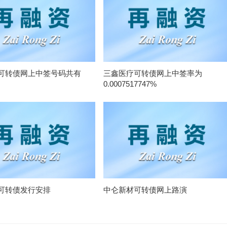
可转债网上中签号码共有
三鑫医疗可转债网上中签率为
0.0007517747%
可转债发行安排
中仑新材可转债网上路演