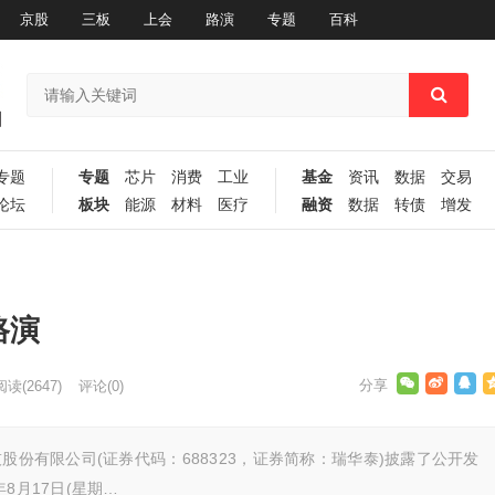
京股
三板
上会
路演
专题
百科
专题
专题
芯片
消费
工业
基金
资讯
数据
交易
论坛
板块
能源
材料
医疗
融资
数据
转债
增发
路演
阅读
(2647)
评论(0)
股份有限公司(证券代码：688323，证券简称：瑞华泰)披露了公开发
8月17日(星期…