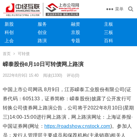
菜单
新股
服务
融资
主板
科创
创业
京股
三板
上会
路演
专题
百科
首页
可转债
嵘泰股份8月10日可转债网上路演
2022年8月9日 15:40
阅读
(1330)
评论(0)
中国上市公司网讯 8月9日，江苏嵘泰工业股份有限公司(证
券代码：605133，证券简称：嵘泰股份)披露了公开发行可
转换公司债券网上路演公告，公司将于2022年8月10日(星期
三)14:00-15:00进行网上路演，网上路演网址：上海证券报·
中国证券网(网址：
https://roadshow.cnstock.com
)。参加人
员：发行人管理层主要成员和保荐机构(主承销商)相关人