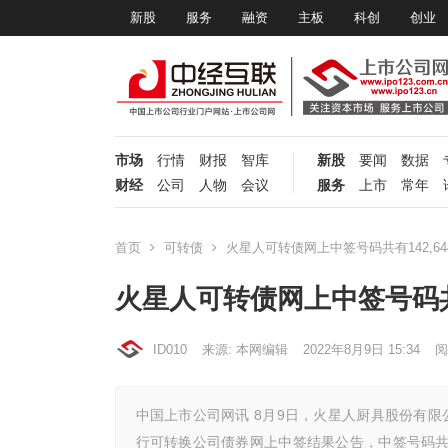
新股
服务
融资
主板
科创
创业
市场
行情
财报
智库
新股
要闻
数据
财经
公司
人物
会议
服务
上市
常年
首页
可转债
火星人可转债网上中签号码共有142,64
火星人可转债网上中签号码共有
ID010
来源: 本网编辑
2022年8月9日 15:34
阅
中国上市公司网讯 8月9日，火星人厨具股份有限公
行可转换公司债券网上中签结果公告，中签号码共有1