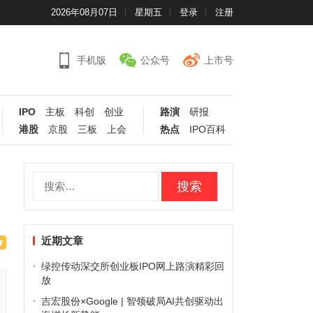
2026年08月07日
星期五
登录
注册
手机版
公众号
上市号
IPO
主板
科创
创业
路演
研报
港股
京股
三板
上会
热点
IPO百科
搜
索：
近期文章
绿控传动深交所创业板IPO网上路演精彩回
放
吉宏股份×Google | 智领破局AI共创驱动出