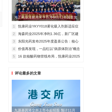
海正药业注射用米卡芬净钠出口美国首发
制剂全球化迈出关键一步
悦康药业YKYY018雾化吸入剂新适应症
1
获FDA临床试验批准，用于人偏肺病毒
海森药业2025年净利1.36亿，新厂区建
2
感染防治
设提速锚定“十五五”
东阳光药发布2025年度盈喜公告：核心
3
业务稳健驱动，国际化布局开启增长新
价值再发现，一品红以“病原体防治”概念
4
维度
勾勒增长新曲线
16 款核酸药物管线布局，悦康药业2025
5
年报披露多项创新药进展
评论最多的文章
九源基因港交所上市今起招股 预计11月