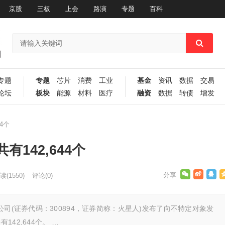
京股
三板
上会
路演
专题
百科
专题
专题
芯片
消费
工业
基金
资讯
数据
交易
论坛
板块
能源
材料
医疗
融资
数据
转债
增发
4个
142,644个
读
(1550)
评论(0)
司(证券代码：300894，证券简称：火星人)发布了向不特定对象发
42,644个。 …