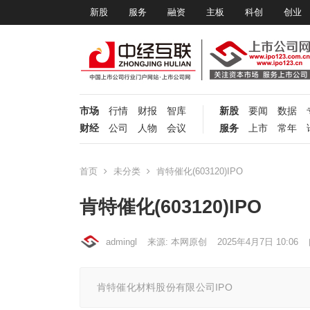
新股
服务
融资
主板
科创
创业
市场
行情
财报
智库
新股
要闻
数据
财经
公司
人物
会议
服务
上市
常年
首页
未分类
肯特催化(603120)IPO
肯特催化(603120)IPO
admingl
来源: 本网原创
2025年4月7日 10:06
肯特催化材料股份有限公司IPO