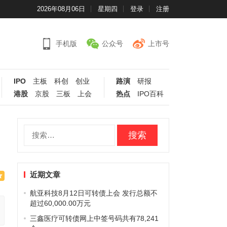
2026年08月06日
星期四
登录
注册
手机版
公众号
上市号
IPO
主板
科创
创业
路演
研报
港股
京股
三板
上会
热点
IPO百科
搜
索：
近期文章
航亚科技8月12日可转债上会 发行总额不
超过60,000.00万元
三鑫医疗可转债网上中签号码共有78,241