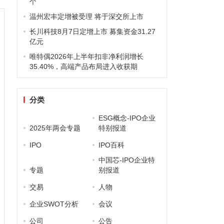
个
温州宏丰定增被受理 将于深交所上市
长川科技8月7日定增上市 募集资金31.27
亿元
唯特偶2026年上半年扣非净利润增长
35.40%，高端产品布局进入收获期
分类
ESG概念-IPO企业
2025年两会专题
特别报道
IPO
IPO百科
中国芯-IPO企业特
专题
别报道
交易
人物
企业SWOT分析
会议
公司
公告