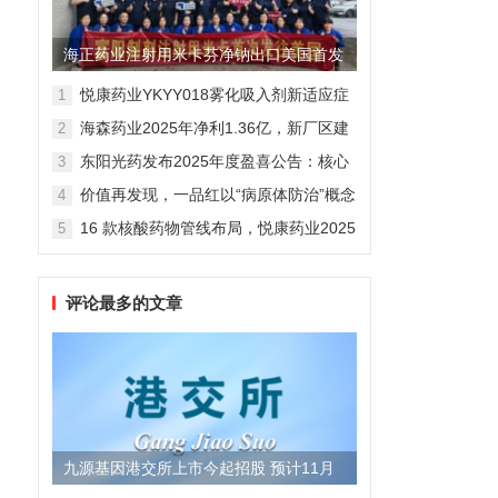
海正药业注射用米卡芬净钠出口美国首发
制剂全球化迈出关键一步
悦康药业YKYY018雾化吸入剂新适应症
1
获FDA临床试验批准，用于人偏肺病毒
海森药业2025年净利1.36亿，新厂区建
2
感染防治
设提速锚定“十五五”
东阳光药发布2025年度盈喜公告：核心
3
业务稳健驱动，国际化布局开启增长新
价值再发现，一品红以“病原体防治”概念
4
维度
勾勒增长新曲线
16 款核酸药物管线布局，悦康药业2025
5
年报披露多项创新药进展
评论最多的文章
九源基因港交所上市今起招股 预计11月