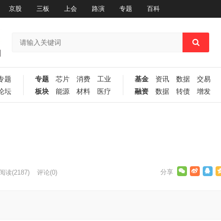
京股
三板
上会
路演
专题
百科
专题
专题
芯片
消费
工业
基金
资讯
数据
交易
论坛
板块
能源
材料
医疗
融资
数据
转债
增发
阅读
(2187)
评论(0)