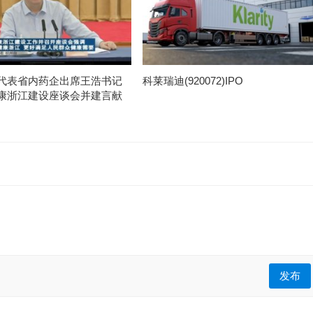
代表省内药企出席王浩书记
科莱瑞迪(920072)IPO
康浙江建设座谈会并建言献
发布