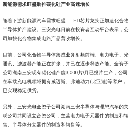
新能源需求旺盛助推碳化硅产业高速增长
随着下游新能源汽车需求旺盛，LED芯片龙头正加速化合物
半导体扩产建设。三安光电日前在投资者互动平台表示，公
司加快化合物集成电路产品营收增长。
目前，公司化合物半导体集成业务射频前端、电力电子、光
通讯、滤波器产能正在扩张，并已在逐步释放产能。全资子
公司湖南三安现有碳化硅产能3,000片/月已投片生产，公司
在车载充电机领域拥有威迈斯、弗迪动力(比亚迪)等客户，
已实现稳定供货。
另外，三安光电全资子公司湖南三安半导体与理想汽车的关
联公司共同设立合资公司，主营电力电子元器件的制造和销
售、半导体分立器件的制造和销售等。