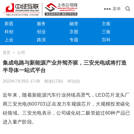
菜单
新股
服务
融资
主板
科创
创业
京股
三板
上会
路演
专题
百科
首页
公司
集成电路与新能源产业并驾齐驱，三安光电或将打造
半导体一站式平台
2022年7月29日 17:09
阅读
(1726)
评论(0)
近年来，随着新能源汽车行业持续高景气，LED芯片龙头厂
商三安光电(600703)正在发力车规级芯片，大规模投资碳化
硅领域。三安光电表示，公司碳化硅二极管超过60种产品已
进入量产阶段。