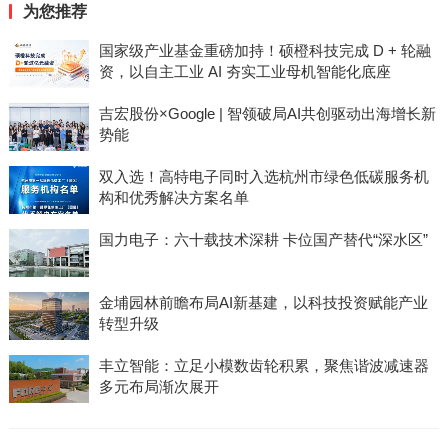
为您推荐
国家级产业基金重磅加持！硕橙科技完成 D + 轮融
资，以自主工业 AI 夯实工业母机智能化底座
吉宏股份×Google | 智领破局AI共创驱动出海增长新
势能
双入选！高特电子同时入选杭州市绿色低碳服务机
构和优秀解决方案名单
国力电子：六十载技术深耕 卡位国产替代“深水区”
金埔园林前瞻布局AI新基建，以科技投资赋能产业
转型升级
丰立智能：立足小模数齿轮积累，聚焦谐波减速器
多元布局渐次展开