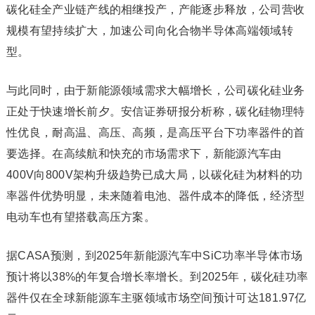
碳化硅全产业链产线的相继投产，产能逐步释放，公司营收
规模有望持续扩大，加速公司向化合物半导体高端领域转
型。
与此同时，由于新能源领域需求大幅增长，公司碳化硅业务
正处于快速增长前夕。安信证券研报分析称，碳化硅物理特
性优良，耐高温、高压、高频，是高压平台下功率器件的首
要选择。在高续航和快充的市场需求下，新能源汽车由
400V向800V架构升级趋势已成大局，以碳化硅为材料的功
率器件优势明显，未来随着电池、器件成本的降低，经济型
电动车也有望搭载高压方案。
据CASA预测，到2025年新能源汽车中SiC功率半导体市场
预计将以38%的年复合增长率增长。到2025年，碳化硅功率
器件仅在全球新能源车主驱领域市场空间预计可达181.97亿