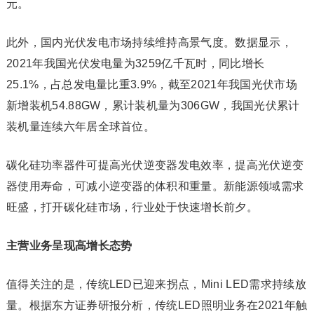
元。
此外，国内光伏发电市场持续维持高景气度。数据显示，
2021年我国光伏发电量为3259亿千瓦时，同比增长
25.1%，占总发电量比重3.9%，截至2021年我国光伏市场
新增装机54.88GW，累计装机量为306GW，我国光伏累计
装机量连续六年居全球首位。
碳化硅功率器件可提高光伏逆变器发电效率，提高光伏逆变
器使用寿命，可减小逆变器的体积和重量。新能源领域需求
旺盛，打开碳化硅市场，行业处于快速增长前夕。
主营业务呈现高增长态势
值得关注的是，传统LED已迎来拐点，Mini LED需求持续放
量。根据东方证券研报分析，传统LED照明业务在2021年触