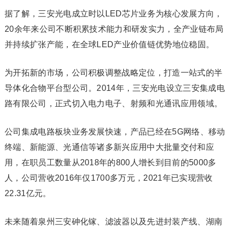
据了解，三安光电成立时以LED芯片业务为核心发展方向，
20余年来公司不断积累技术能力和研发实力，全产业链布局
并持续扩张产能，在全球LED产业价值链优势地位稳固。
为开拓新的市场，公司积极调整战略定位，打造一站式的半
导体化合物平台型公司。2014年，三安光电设立三安集成电
路有限公司，正式切入电力电子、射频和光通讯应用领域。
公司集成电路板块业务发展快速，产品已经在5G网络、移动
终端、新能源、光通信等诸多新兴应用中大批量交付和应
用，在职员工数量从2018年的800人增长到目前的5000多
人，公司营收2016年仅1700多万元，2021年已实现营收
22.31亿元。
未来随着泉州三安砷化镓、滤波器以及先进封装产线、湖南