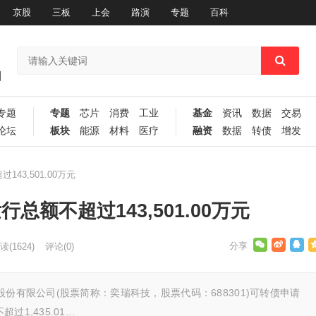
京股
三板
上会
路演
专题
百科
专题
专题
芯片
消费
工业
基金
资讯
数据
交易
论坛
板块
能源
材料
医疗
融资
数据
转债
增发
43,501.00万元
总额不超过143,501.00万元
读
(1624)
评论(0)
份有限公司(股票简称：奕瑞科技，股票代码：688301)可转债申请
1,435.01…