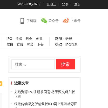
2026年08月07日
星期五
登录
注册
手机版
公众号
上市号
IPO
主板
科创
创业
路演
研报
港股
京股
三板
上会
热点
IPO百科
搜
索：
近期文章
力勤资源IPO注册获同意 将于深交所主板
上市
绿控传动深交所创业板IPO网上路演精彩回