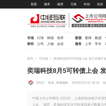
新股
服务
融资
主板
科创
创业
市场
行情
财报
智库
新股
要闻
数据
财经
公司
人物
会议
服务
上市
常年
首页
可转债
奕瑞科技8月5可转债上会 发行总额不超过1
奕瑞科技8月5可转债上会 发行
ID010
来源: 本网编辑
2022年8月1日 18:42
阅
中国上市公司网讯 8月5日，上海奕瑞光电子科技股
上会。 据悉，奕瑞科技本次可转债拟发行数量为不超过