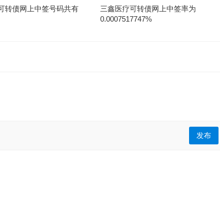
可转债网上中签号码共有
三鑫医疗可转债网上中签率为
0.0007517747%
发布