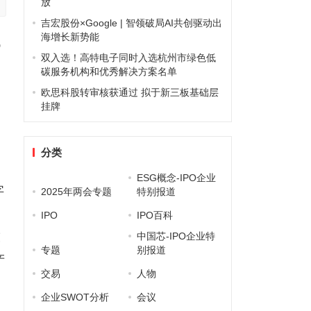
放
吉宏股份×Google | 智领破局AI共创驱动出
海增长新势能
代
双入选！高特电子同时入选杭州市绿色低
碳服务机构和优秀解决方案名单
欧思科股转审核获通过 拟于新三板基础层
，
挂牌
分类
ESG概念-IPO企业
字
2025年两会专题
特别报道
IPO
IPO百科
技
中国芯-IPO企业特
专题
别报道
产
交易
人物
企业SWOT分析
会议