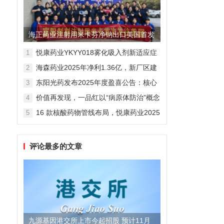
海正药业注射用米卡芬净钠出口美国首发
制剂全球化迈出关键一步
悦康药业YKYY018雾化吸入剂新适应症
1
获FDA临床试验批准，用于人偏肺病毒
海森药业2025年净利1.36亿，新厂区建
2
感染防治
设提速锚定“十五五”
东阳光药发布2025年度盈喜公告：核心
3
业务稳健驱动，国际化布局开启增长新
价值再发现，一品红以“病原体防治”概念
4
维度
勾勒增长新曲线
16 款核酸药物管线布局，悦康药业2025
5
年报披露多项创新药进展
评论最多的文章
九源基因港交所上市今起招股 预计11月