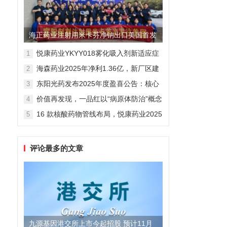
海正药业注射用米卡芬净钠出口美国首发
制剂全球化迈出关键一步
悦康药业YKYY018雾化吸入剂新适应症
1
获FDA临床试验批准，用于人偏肺病毒
海森药业2025年净利1.36亿，新厂区建
2
感染防治
设提速锚定“十五五”
东阳光药发布2025年度盈喜公告：核心
3
业务稳健驱动，国际化布局开启增长新
价值再发现，一品红以“病原体防治”概念
4
维度
勾勒增长新曲线
16 款核酸药物管线布局，悦康药业2025
5
年报披露多项创新药进展
评论最多的文章
九源基因港交所上市今起招股 预计11月