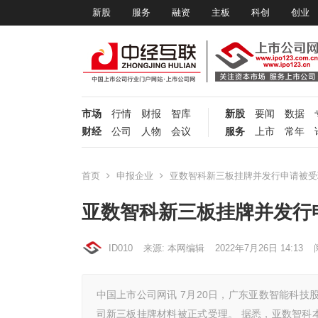
新股
服务
融资
主板
科创
创业
市场
行情
财报
智库
新股
要闻
数据
财经
公司
人物
会议
服务
上市
常年
首页
申报企业
亚数智科新三板挂牌并发行申请被受
亚数智科新三板挂牌并发行
ID010
来源: 本网编辑
2022年7月26日 14:13
中国上市公司网讯 7月20日，广东亚数智能科技
司新三板挂牌材料被正式受理。 据悉，亚数智科本