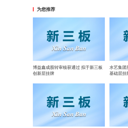
为您推荐
博益鑫成股转审核获通过 拟于新三板
水艺集团
创新层挂牌
基础层挂