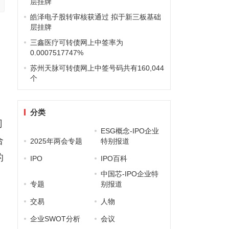
层挂牌
皓泽电子股转审核获通过 拟于新三板基础
层挂牌
三鑫医疗可转债网上中签率为
0.0007517747%
苏州天脉可转债网上中签号码共有160,044
个
分类
司
ESG概念-IPO企业
合
2025年两会专题
特别报道
的
IPO
IPO百科
中国芯-IPO企业特
专题
别报道
用
交易
人物
企业SWOT分析
会议