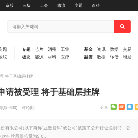
京股
三板
上会
路演
专题
百科
专题
专题
芯片
消费
工业
基金
资讯
数据
交易
论坛
板块
能源
材料
医疗
融资
数据
转债
增发
理 将于基础层挂牌
申请被受理 将于基础层挂牌
阅读
(2690)
评论(0)
股份有限公司(以下简称“亚数智科”或公司)披露了公开转让说明书，公
次挂牌股份总量为5,0…