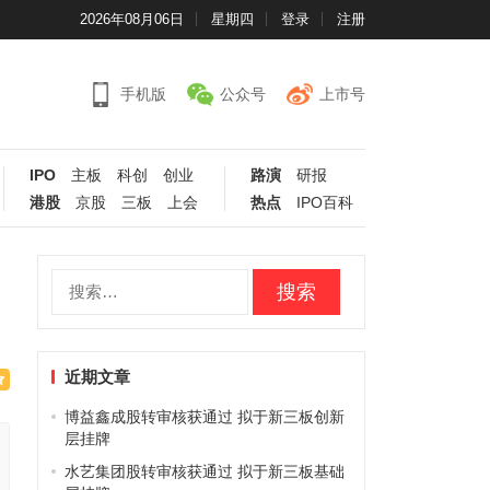
2026年08月06日
星期四
登录
注册
手机版
公众号
上市号
IPO
主板
科创
创业
路演
研报
港股
京股
三板
上会
热点
IPO百科
搜
索：
近期文章
博益鑫成股转审核获通过 拟于新三板创新
层挂牌
水艺集团股转审核获通过 拟于新三板基础