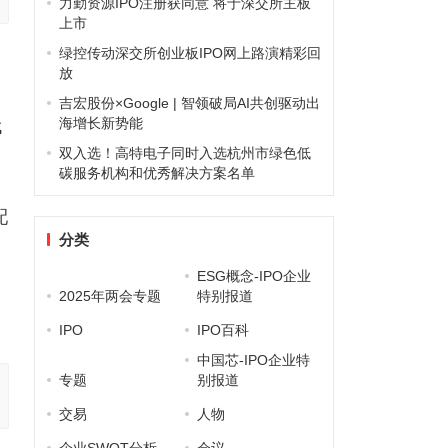
力勤资源IPO注册获同意 将于深交所主板
上市
绿控传动深交所创业板IPO网上路演精彩回
放
吉宏股份×Google | 智领破局AI共创驱动出
海增长新势能
代
双入选！高特电子同时入选杭州市绿色低
碳服务机构和优秀解决方案名单
配
分类
ESG概念-IPO企业
2025年两会专题
特别报道
IPO
IPO百科
中国芯-IPO企业特
专题
别报道
交易
人物