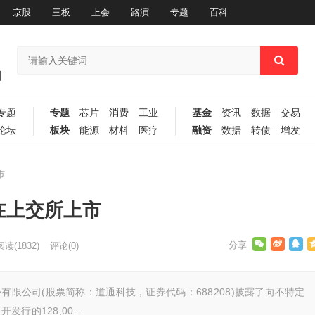
京股
三板
上会
路演
专题
百科
专题
专题
芯片
消费
工业
基金
资讯
数据
交易
论坛
板块
能源
材料
医疗
融资
数据
转债
增发
市
在上交所上市
阅读
(1832)
评论(0)
有限公司(股票简称：道通科技，证券代码：688208)披露了向不特定
发行的128,00…