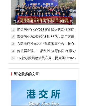
海正药业注射用米卡芬净钠出口美国首发
制剂全球化迈出关键一步
悦康药业YKYY018雾化吸入剂新适应症
1
获FDA临床试验批准，用于人偏肺病毒
海森药业2025年净利1.36亿，新厂区建
2
感染防治
设提速锚定“十五五”
东阳光药发布2025年度盈喜公告：核心
3
业务稳健驱动，国际化布局开启增长新
价值再发现，一品红以“病原体防治”概念
4
维度
勾勒增长新曲线
16 款核酸药物管线布局，悦康药业2025
5
年报披露多项创新药进展
评论最多的文章