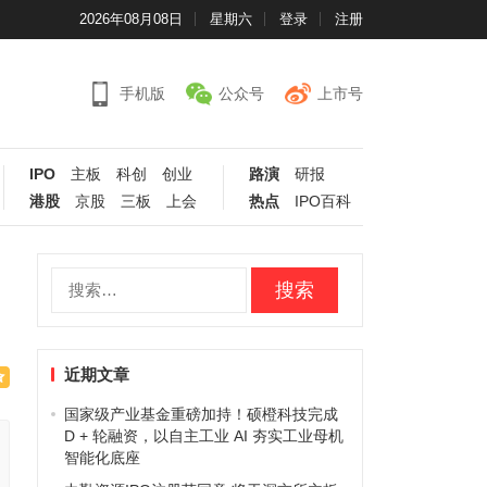
2026年08月08日
星期六
登录
注册
手机版
公众号
上市号
IPO
主板
科创
创业
路演
研报
港股
京股
三板
上会
热点
IPO百科
搜
索：
近期文章
国家级产业基金重磅加持！硕橙科技完成
D + 轮融资，以自主工业 AI 夯实工业母机
智能化底座