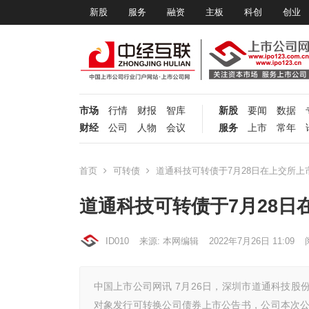
新股
服务
融资
主板
科创
创业
市场
行情
财报
智库
新股
要闻
数据
财经
公司
人物
会议
服务
上市
常年
首页
可转债
道通科技可转债于7月28日在上交所上
道通科技可转债于7月28日
ID010
来源: 本网编辑
2022年7月26日 11:09
中国上市公司网讯 7月26日，深圳市道通科技股份
对象发行可转换公司债券上市公告书，公司本次公开