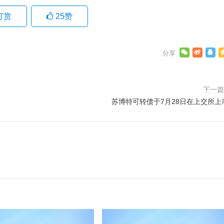
打赏
25
赞
下一
苏博特可转债于7月28日在上交所上