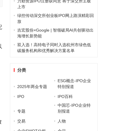
力勤资源IPO注册获同意 将于深交所主板
上市
绿控传动深交所创业板IPO网上路演精彩回
放
配
吉宏股份×Google | 智领破局AI共创驱动出
海增长新势能
双入选！高特电子同时入选杭州市绿色低
以
碳服务机构和优秀解决方案名单
分类
ESG概念-IPO企业
2025年两会专题
特别报道
IPO
IPO百科
中国芯-IPO企业特
专题
别报道
食
交易
人物