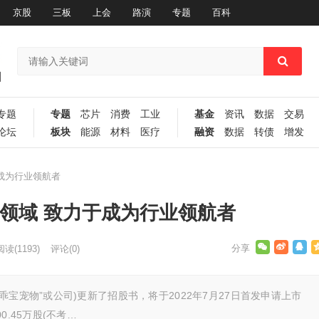
京股
三板
上会
路演
专题
百科
专题
专题
芯片
消费
工业
基金
资讯
数据
交易
论坛
板块
能源
材料
医疗
融资
数据
转债
增发
成为行业领航者
领域 致力于成为行业领航者
阅读
(1193)
评论(0)
宝宠物”或公司)更新了招股书，将于2022年7月27日首发申请上市
.45万股(不考…