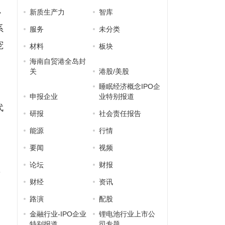
心
新质生产力
智库
系
服务
未分类
宠
材料
板块
海南自贸港全岛封
关
港股/美股
睡眠经济概念IPO企
申报企业
业特别报道
代
研报
社会责任报告
能源
行情
要闻
视频
论坛
财报
，
财经
资讯
养
路演
配股
金融行业-IPO企业
锂电池行业上市公
特别报道
司专题