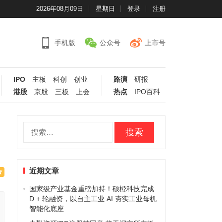
2026年08月09日
星期日
登录
注册
手机版
公众号
上市号
IPO
主板
科创
创业
路演
研报
港股
京股
三板
上会
热点
IPO百科
搜
索：
近期文章
国家级产业基金重磅加持！硕橙科技完成
D + 轮融资，以自主工业 AI 夯实工业母机
智能化底座