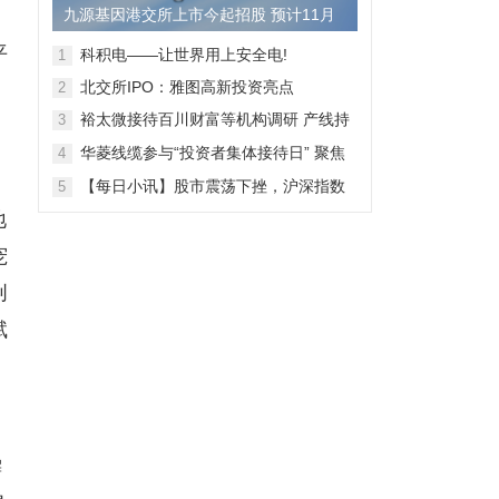
九源基因港交所上市今起招股 预计11月
28日上市
平
科积电——让世界用上安全电!
1
北交所IPO：雅图高新投资亮点
2
裕太微接待百川财富等机构调研 产线持
3
续拓宽海外收入快速增长
华菱线缆参与“投资者集体接待日” 聚焦
4
特种线缆 夯实企业竞争力
【每日小讯】股市震荡下挫，沪深指数
5
齐跌，市场整体表现弱势
地
宠
创
赋
。
懈