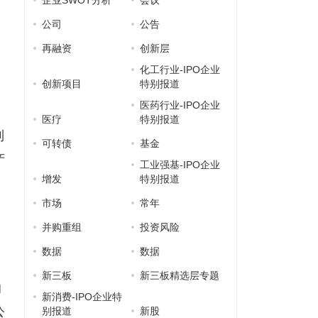
企业SWOT分析
会议
司
公司
公告
再融资
创新层
化工行业-IPO企业
创新项目
特别报道
医药行业-IPO企业
医疗
特别报道
制
可转债
基金
产
工业强基-IPO企业
增发
特别报道
市场
常年
并购重组
投资风险
数据
数据
新三板
新三板精选层专题
的
新消费-IPO企业特
公
别报道
新股