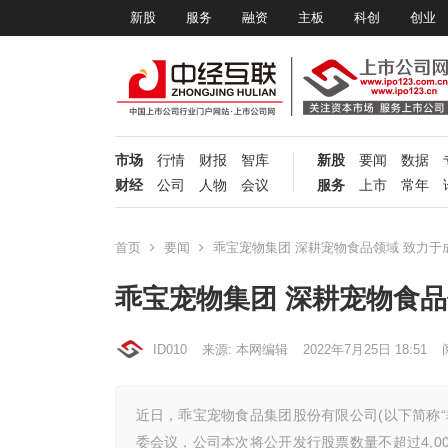
新股
服务
融资
主板
科创
创业
市场
行情
财报
智库
新股
要闻
数据
财经
公司
人物
会议
服务
上市
常年
首页
要闻
乖宝宠物集团 深耕宠物食品领域 致力于
乖宝宠物集团 深耕宠物食品
ID010
来源: 本网编辑
2022年7月25日 18:51
近日，乖宝宠物食品集团股份有限公司(以下简称“乖
委会议，公司本次将公开发行股票数量不超过4,000