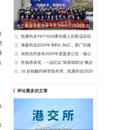
海正药业注射用米卡芬净钠出口美国首发
价
制剂全球化迈出关键一步
悦康药业YKYY018雾化吸入剂新适应症
1
获FDA临床试验批准，用于人偏肺病毒
销
海森药业2025年净利1.36亿，新厂区建
2
感染防治
设提速锚定“十五五”
撬
东阳光药发布2025年度盈喜公告：核心
3
业务稳健驱动，国际化布局开启增长新
占
价值再发现，一品红以“病原体防治”概念
4
维度
勾勒增长新曲线
16 款核酸药物管线布局，悦康药业2025
5
年报披露多项创新药进展
评论最多的文章
熟
方