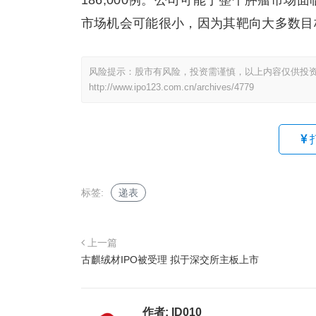
186,000例。公司可能于整个肿瘤市
市场机会可能很小，因为其靶向大多数目
风险提示：股市有风险，投资需谨慎，以上内容仅供投
http://www.ipo123.com.cn/archives/4779
标签:
递表
上一篇
古麒绒材IPO被受理 拟于深交所主板上市
作者:
ID010