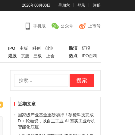
2026年08月08日
星期六
登录
注册
手机版
公众号
上市号
IPO
主板
科创
创业
路演
研报
港股
京股
三板
上会
热点
IPO百科
搜
索：
近期文章
国家级产业基金重磅加持！硕橙科技完成
D + 轮融资，以自主工业 AI 夯实工业母机
智能化底座