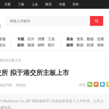
京股
三板
上会
路演
专题
百科
专题
专题
芯片
消费
工业
基金
资讯
数据
交易
论坛
板块
能源
材料
医疗
融资
数据
转债
增发
 拟于港交所主板上市
递表港交所 拟于港交所主板上市
读
(1769)
评论(0)
edicines Inc.(即“思路迪医药”)在港交所提交了上市申请，公司上
信建投国…