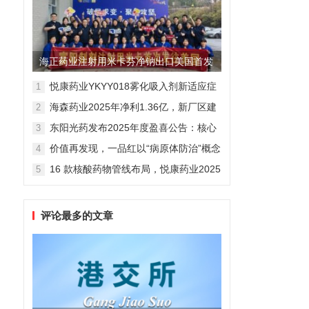
海正药业注射用米卡芬净钠出口美国首发
制剂全球化迈出关键一步
悦康药业YKYY018雾化吸入剂新适应症
1
获FDA临床试验批准，用于人偏肺病毒
海森药业2025年净利1.36亿，新厂区建
2
感染防治
设提速锚定“十五五”
东阳光药发布2025年度盈喜公告：核心
3
业务稳健驱动，国际化布局开启增长新
价值再发现，一品红以“病原体防治”概念
4
维度
勾勒增长新曲线
16 款核酸药物管线布局，悦康药业2025
5
年报披露多项创新药进展
评论最多的文章