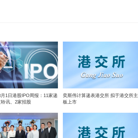
-8月1日港股IPO周报：11家递
奕斯伟计算递表港交所 拟于港交所主
过聆讯、2家招股
板上市