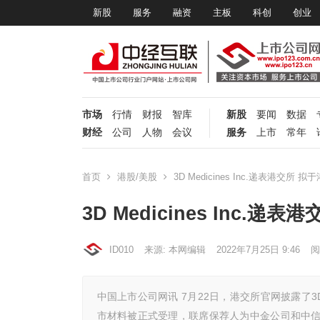
新股
服务
融资
主板
科创
创业
市场
行情
财报
智库
新股
要闻
数据
财经
公司
人物
会议
服务
上市
常年
首页
港股/美股
3D Medicines Inc.递表港交所
3D Medicines Inc.
ID010
来源: 本网编辑
2022年7月25日 9:46
阅
中国上市公司网讯 7月22日，港交所官网披露了3D M
市材料被正式受理，联席保荐人为中金公司和中