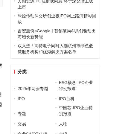
力勤资源IPO注册获同意 将于深交所主板
上市
绿控传动深交所创业板IPO网上路演精彩回
放
吉宏股份×Google | 智领破局AI共创驱动出
海增长新势能
双入选！高特电子同时入选杭州市绿色低
碳服务机构和优秀解决方案名单
。
选
分类
ESG概念-IPO企业
2025年两会专题
特别报道
望
IPO
IPO百科
稳
中国芯-IPO企业特
专题
别报道
交易
人物