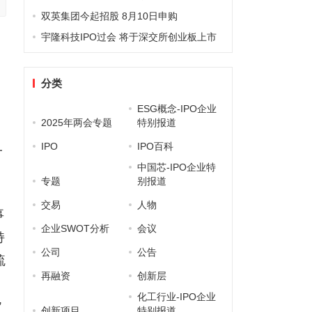
双英集团今起招股 8月10日申购
宇隆科技IPO过会 将于深交所创业板上市
分类
ESG概念-IPO企业
2025年两会专题
特别报道
IPO
IPO百科
一
中国芯-IPO企业特
专题
别报道
交易
人物
事
企业SWOT分析
会议
持
公司
公告
硫
再融资
创新层
化工行业-IPO企业
”
创新项目
特别报道