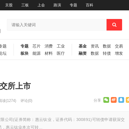
京股
三板
上会
路演
专题
百科
专题
专题
芯片
消费
工业
基金
资讯
数据
交易
论坛
板块
能源
材料
医疗
融资
数据
转债
增发
深交所上市
阅读
(1274)
评论(0)
限公司(证券简称：惠云钛业，证券代码：300891)可转债申请获深交
悉，惠云钛业本次可转…