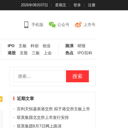
2026年08月07日
星期五
登录
注册
手机版
公众号
上市号
IPO
主板
科创
创业
路演
研报
港股
京股
三板
上会
热点
IPO百科
搜
索：
近期文章
百利天恒递表港交所 拟于港交所主板上市
双英集团北交所上市发行安排
双英集团8月7日网上路演