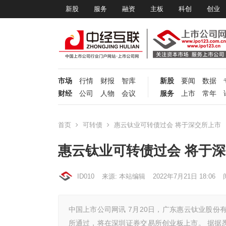
新股
服务
融资
主板
科创
创业
市场
行情
财报
智库
新股
要闻
数据
财经
公司
人物
会议
服务
上市
常年
首页
可转债
惠云钛业可转债过会 将于深交所上市
惠云钛业可转债过会 将于
ID010
来源: 本站编辑
2022年7月21日 18:06
中国上市公司网讯 7月20日，广东惠云钛业股份有
所通过，将在深圳证券交易所创业板上市。 据据