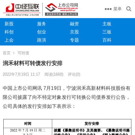
菜单
新股
服务
融资
主板
科创
创业
京股
三板
上会
路演
专题
百科
首页
可转债
润禾材料可转债发行安排
2022年7月19日 11:17
阅读
(1668)
评论(0)
中国上市公司网讯 7月19日，宁波润禾高新材料科技股份有
限公司披露了向不特定对象发行可转换公司债券发行公告，
公司具体的发行安排如下表所示：