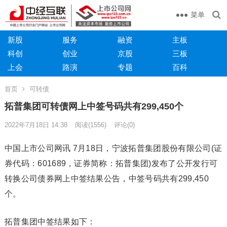
菜单
新股
服务
融资
主板
科创
创业
京股
三板
上会
路演
专题
百科
首页
可转债
拓普集团可转债网上中签号码共有299,450个
2022年7月18日 14:38
阅读
(1556)
评论(0)
中国上市公司网讯 7月18日，宁波拓普集团股份有限公司(证
券代码：601689，证券简称：拓普集团)发布了公开发行可
转换公司债券网上中签结果公告，中签号码共有299,450
个。
拓普集团中签结果如下：