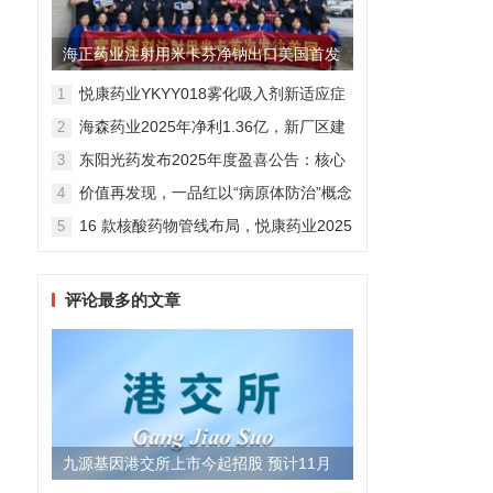
海正药业注射用米卡芬净钠出口美国首发
制剂全球化迈出关键一步
悦康药业YKYY018雾化吸入剂新适应症
1
获FDA临床试验批准，用于人偏肺病毒
海森药业2025年净利1.36亿，新厂区建
2
感染防治
设提速锚定“十五五”
东阳光药发布2025年度盈喜公告：核心
3
业务稳健驱动，国际化布局开启增长新
价值再发现，一品红以“病原体防治”概念
4
维度
勾勒增长新曲线
16 款核酸药物管线布局，悦康药业2025
5
年报披露多项创新药进展
评论最多的文章
九源基因港交所上市今起招股 预计11月