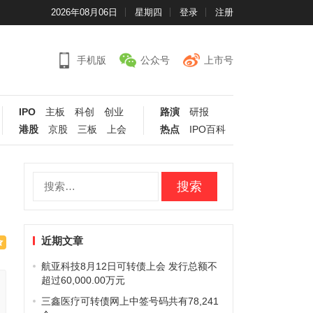
2026年08月06日
星期四
登录
注册
手机版
公众号
上市号
IPO
主板
科创
创业
路演
研报
港股
京股
三板
上会
热点
IPO百科
搜
索：
近期文章
航亚科技8月12日可转债上会 发行总额不
超过60,000.00万元
三鑫医疗可转债网上中签号码共有78,241