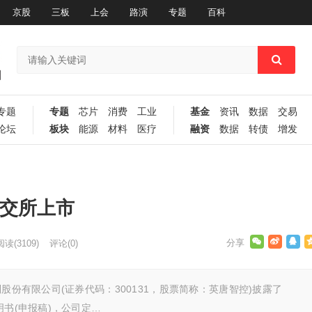
京股
三板
上会
路演
专题
百科
专题
专题
芯片
消费
工业
基金
资讯
数据
交易
论坛
板块
能源
材料
医疗
融资
数据
转债
增发
深交所上市
阅读
(3109)
评论(0)
股份有限公司(证券代码：300131，股票简称：英唐智控)披露了
明书(申报稿)，公司定…