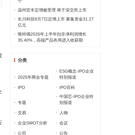
个
温州宏丰定增被受理 将于深交所上市
简
长川科技8月7日定增上市 募集资金31.27
亿元
唯特偶2026年上半年扣非净利润增长
35.40%，高端产品布局进入收获期
发
分类
ESG概念-IPO企业
2025年两会专题
特别报道
IPO
IPO百科
零
中国芯-IPO企业特
、
专题
别报道
交易
人物
应
企业SWOT分析
会议
公司
公告