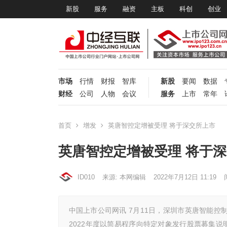
新股
服务
融资
主板
科创
创业
市场
行情
财报
智库
新股
要闻
数据
财经
公司
人物
会议
服务
上市
常年
首页
增发
英唐智控定增被受理 将于深交所上市
英唐智控定增被受理 将于
ID010
来源: 本网编辑
2022年7月12日 11:19
中国上市公司网讯 7月11日，深圳市英唐智能控制
2022年度以简易程序向特定对象发行股票募集说