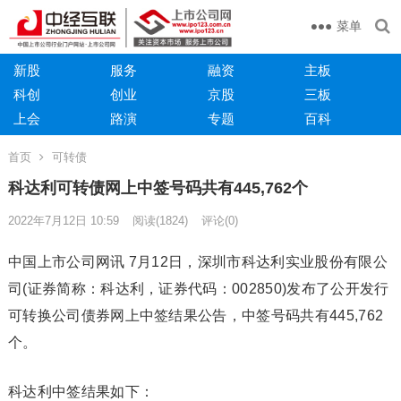
菜单
新股
服务
融资
主板
科创
创业
京股
三板
上会
路演
专题
百科
首页
可转债
科达利可转债网上中签号码共有445,762个
2022年7月12日 10:59
阅读
(1824)
评论(0)
中国上市公司网讯 7月12日，深圳市科达利实业股份有限公
司(证券简称：科达利，证券代码：002850)发布了公开发行
可转换公司债券网上中签结果公告，中签号码共有445,762
个。
科达利中签结果如下：