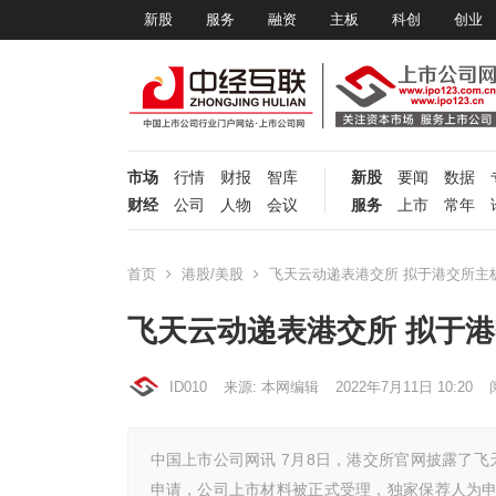
新股
服务
融资
主板
科创
创业
市场
行情
财报
智库
新股
要闻
数据
财经
公司
人物
会议
服务
上市
常年
首页
港股/美股
飞天云动递表港交所 拟于港交所主
飞天云动递表港交所 拟于
ID010
来源: 本网编辑
2022年7月11日 10:20
中国上市公司网讯 7月8日，港交所官网披露了飞
申请，公司上市材料被正式受理，独家保荐人为申