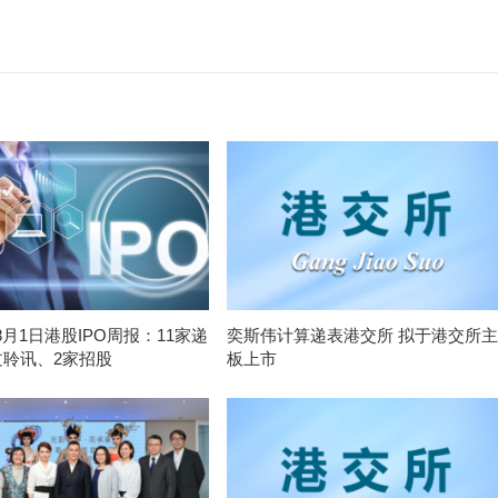
-8月1日港股IPO周报：11家递
奕斯伟计算递表港交所 拟于港交所主
过聆讯、2家招股
板上市