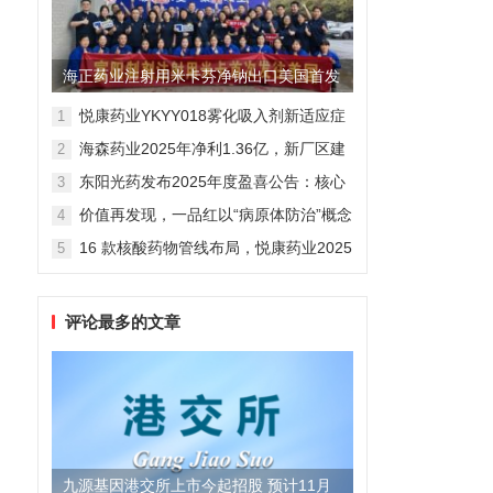
海正药业注射用米卡芬净钠出口美国首发
制剂全球化迈出关键一步
悦康药业YKYY018雾化吸入剂新适应症
1
获FDA临床试验批准，用于人偏肺病毒
海森药业2025年净利1.36亿，新厂区建
2
感染防治
设提速锚定“十五五”
东阳光药发布2025年度盈喜公告：核心
3
业务稳健驱动，国际化布局开启增长新
价值再发现，一品红以“病原体防治”概念
4
维度
勾勒增长新曲线
16 款核酸药物管线布局，悦康药业2025
5
年报披露多项创新药进展
评论最多的文章
九源基因港交所上市今起招股 预计11月