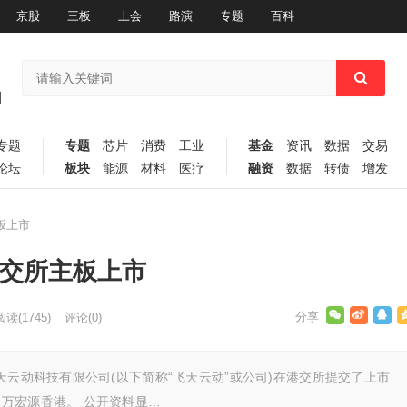
京股
三板
上会
路演
专题
百科
专题
专题
芯片
消费
工业
基金
资讯
数据
交易
论坛
板块
能源
材料
医疗
融资
数据
转债
增发
板上市
港交所主板上市
阅读
(1745)
评论(0)
天云动科技有限公司(以下简称“飞天云动”或公司)在港交所提交了上市
万宏源香港。 公开资料显…