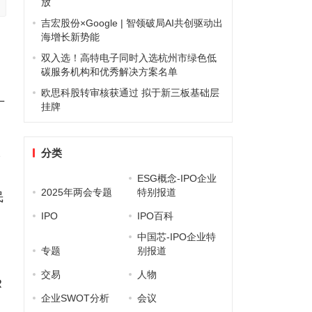
放
吉宏股份×Google | 智领破局AI共创驱动出
海增长新势能
双入选！高特电子同时入选杭州市绿色低
碳服务机构和优秀解决方案名单
欧思科股转审核获通过 拟于新三板基础层
广
挂牌
入
分类
ESG概念-IPO企业
2025年两会专题
特别报道
民
IPO
IPO百科
中国芯-IPO企业特
专题
别报道
交易
人物
R
企业SWOT分析
会议