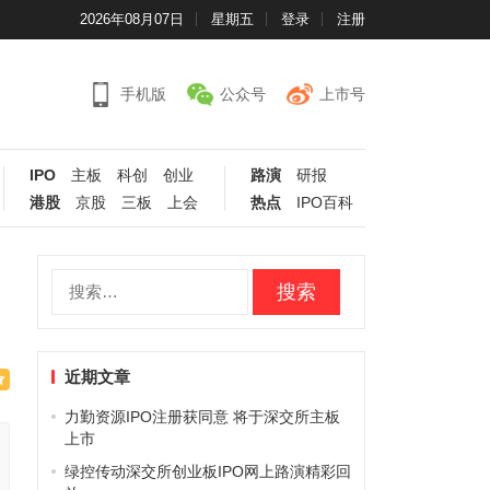
2026年08月07日
星期五
登录
注册
手机版
公众号
上市号
IPO
主板
科创
创业
路演
研报
港股
京股
三板
上会
热点
IPO百科
搜
索：
近期文章
力勤资源IPO注册获同意 将于深交所主板
上市
绿控传动深交所创业板IPO网上路演精彩回