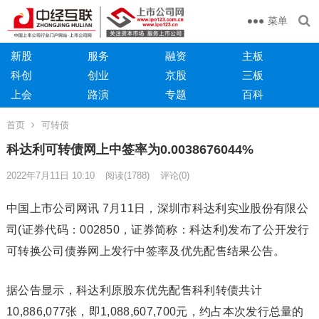
菜单
新股
服务
融资
主板
科创
创业
京股
三板
上会
路演
专题
百科
首页
可转债
科达利可转债网上中签率为0.0038676044%
2022年7月11日 10:10
阅读
(1788)
评论(0)
中国上市公司网讯 7月11日，深圳市科达利实业股份有限公
司(证券代码：002850，证券简称：科达利)发布了公开发行
可转换公司债券网上发行中签率及优先配售结果公告。
据公告显示，科达利原股东优先配售科利转债共计
10,886,077张，即1,088,607,700元，约占本次发行总量的