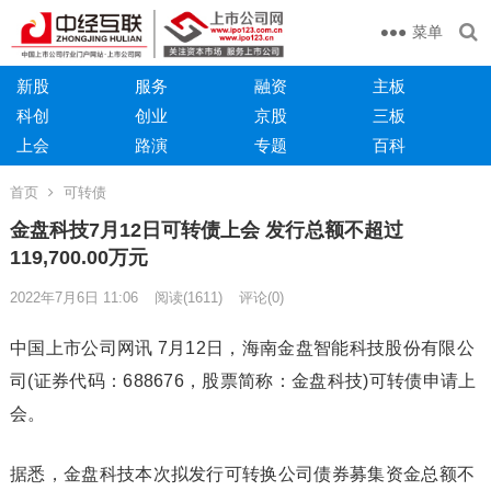
菜单
新股
服务
融资
主板
科创
创业
京股
三板
上会
路演
专题
百科
首页
可转债
金盘科技7月12日可转债上会 发行总额不超过
119,700.00万元
2022年7月6日 11:06
阅读
(1611)
评论(0)
中国上市公司网讯 7月12日，海南金盘智能科技股份有限公
司(证券代码：688676，股票简称：金盘科技)可转债申请上
会。
据悉，金盘科技本次拟发行可转换公司债券募集资金总额不