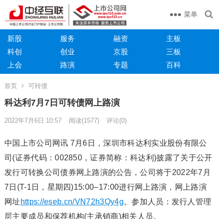
菜单
新股
服务
融资
主板
科创
创业
京股
三板
上会
路演
专题
百科
首页
可转债
科达利7月7日可转债网上路演
2022年7月6日 10:57
阅读
(1577)
评论(0)
中国上市公司网讯 7月6日，深圳市科达利实业股份有限公
司(证券代码：002850，证券简称：科达利)披露了关于公开
发行可转换公司债券网上路演的公告，公司将于2022年7月
7日(T-1日，星期四)15:00–17:00进行网上路演，网上路演
网址
https://eseb.cn/VN72h3Qy4g
。参加人员：发行人管理
层主要成员和保荐机构(主承销商)相关人员。