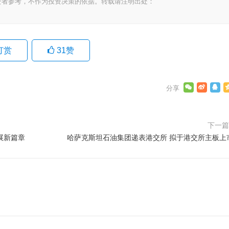
资者参考，不作为投资决策的依据。转载请注明出处：
打赏
31
赞
下一
展新篇章
哈萨克斯坦石油集团递表港交所 拟于港交所主板上