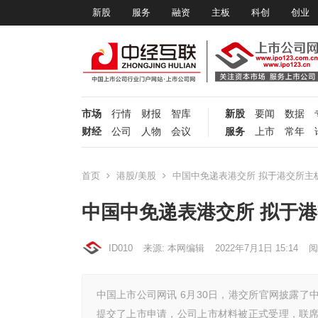
新股
服务
融资
主板
科创
创业
市场
行情
财报
智库
新股
要闻
数据
财经
公司
人物
会议
服务
上市
常年
首页
港股/美股
中国中免递表港交所 拟于港交所主
中国中免递表港交所 拟于
ID010
来源: 本网编辑
2022年7月1日 15:14
阅
中国上市公司网讯 6月30日，港交所官网披露了
提交了上市申请，公司上市材料被正式受理，联