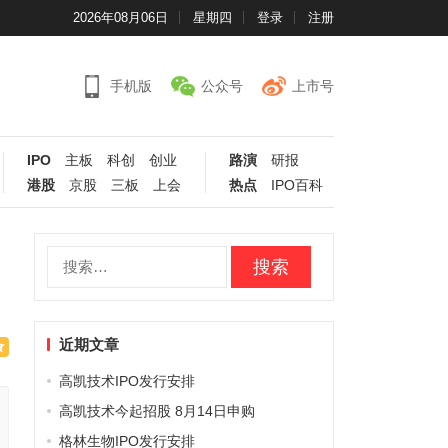
2026年08月06日
星期四
登录
注册
手机版
公众号
上市号
IPO
主板
科创
创业
路演
研报
港股
京股
三板
上会
热点
IPO百科
搜
索：
近期文章
高凯技术IPO发行安排
高凯技术今起招股 8月14日申购
格林生物IPO发行安排