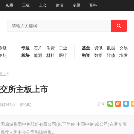
京股
三板
上会
路演
专题
百科
专题
专题
芯片
消费
工业
基金
资讯
数据
交易
论坛
板块
能源
材料
医疗
融资
数据
转债
增发
板上市
港交所主板上市
读
(1448)
评论(0)
中国旅游集团中免股份有限公司(以下简称“中国中免”或公司)在港交所
席保荐人为中金公司和瑞银集…