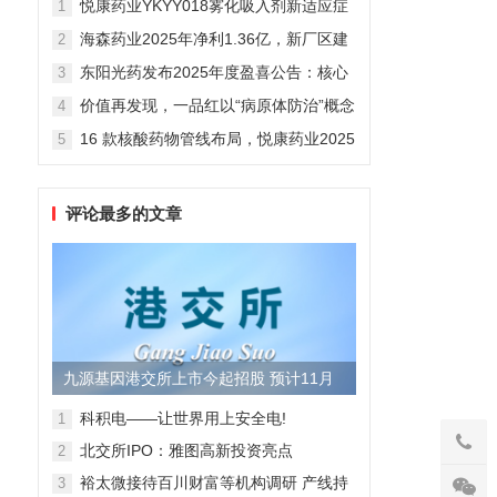
悦康药业YKYY018雾化吸入剂新适应症
1
获FDA临床试验批准，用于人偏肺病毒
海森药业2025年净利1.36亿，新厂区建
2
感染防治
设提速锚定“十五五”
东阳光药发布2025年度盈喜公告：核心
3
业务稳健驱动，国际化布局开启增长新
价值再发现，一品红以“病原体防治”概念
4
维度
勾勒增长新曲线
16 款核酸药物管线布局，悦康药业2025
5
年报披露多项创新药进展
评论最多的文章
九源基因港交所上市今起招股 预计11月
28日上市
科积电——让世界用上安全电!
1
北交所IPO：雅图高新投资亮点
2
裕太微接待百川财富等机构调研 产线持
3