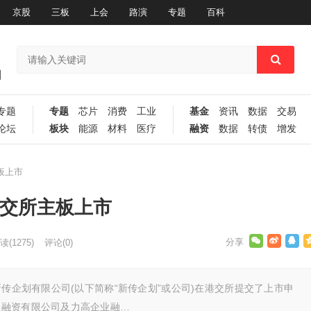
京股
三板
上会
路演
专题
百科
专题
专题
芯片
消费
工业
基金
资讯
数据
交易
论坛
板块
能源
材料
医疗
融资
数据
转债
增发
板上市
港交所主板上市
读
(1275)
评论(0)
新传企划有限公司(以下简称“新传企划”或公司)在港交所提交了上市申
皇融资有限公司及力高企业融…