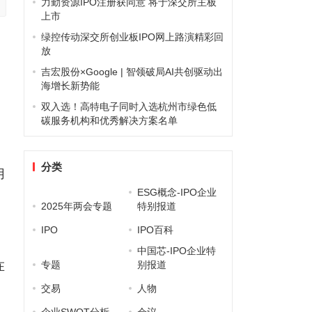
力勤资源IPO注册获同意 将于深交所主板
上市
绿控传动深交所创业板IPO网上路演精彩回
放
吉宏股份×Google | 智领破局AI共创驱动出
海增长新势能
双入选！高特电子同时入选杭州市绿色低
碳服务机构和优秀解决方案名单
分类
用
ESG概念-IPO企业
2025年两会专题
特别报道
IPO
IPO百科
中国芯-IPO企业特
在
专题
别报道
交易
人物