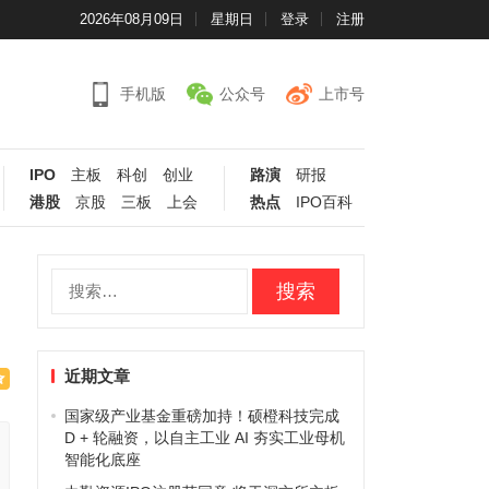
2026年08月09日
星期日
登录
注册
手机版
公众号
上市号
IPO
主板
科创
创业
路演
研报
港股
京股
三板
上会
热点
IPO百科
搜
索：
近期文章
国家级产业基金重磅加持！硕橙科技完成
D + 轮融资，以自主工业 AI 夯实工业母机
智能化底座