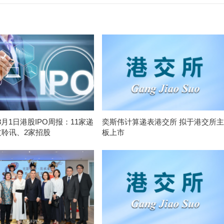
-8月1日港股IPO周报：11家递
奕斯伟计算递表港交所 拟于港交所主
过聆讯、2家招股
板上市