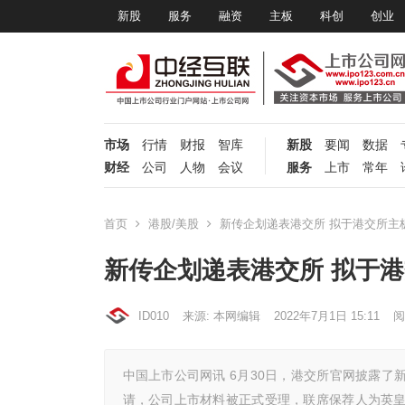
新股
服务
融资
主板
科创
创业
市场
行情
财报
智库
新股
要闻
数据
财经
公司
人物
会议
服务
上市
常年
首页
港股/美股
新传企划递表港交所 拟于港交所主
新传企划递表港交所 拟于
ID010
来源: 本网编辑
2022年7月1日 15:11
阅
中国上市公司网讯 6月30日，港交所官网披露了
请，公司上市材料被正式受理，联席保荐人为英