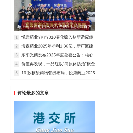
海正药业注射用米卡芬净钠出口美国首发
制剂全球化迈出关键一步
悦康药业YKYY018雾化吸入剂新适应症
1
获FDA临床试验批准，用于人偏肺病毒
海森药业2025年净利1.36亿，新厂区建
2
感染防治
设提速锚定“十五五”
东阳光药发布2025年度盈喜公告：核心
3
业务稳健驱动，国际化布局开启增长新
价值再发现，一品红以“病原体防治”概念
4
维度
勾勒增长新曲线
16 款核酸药物管线布局，悦康药业2025
5
年报披露多项创新药进展
评论最多的文章