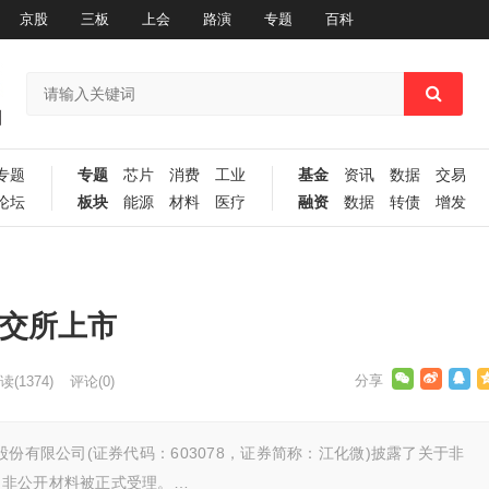
京股
三板
上会
路演
专题
百科
专题
专题
芯片
消费
工业
基金
资讯
数据
交易
论坛
板块
能源
材料
医疗
融资
数据
转债
增发
上交所上市
读
(1374)
评论(0)
份有限公司(证券代码：603078，证券简称：江化微)披露了关于非
司非公开材料被正式受理。…