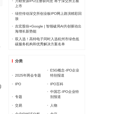
力勤资源IPO注册获同意 将于深交所主板
上市
绿控传动深交所创业板IPO网上路演精彩回
放
吉宏股份×Google | 智领破局AI共创驱动出
海增长新势能
双入选！高特电子同时入选杭州市绿色低
碳服务机构和优秀解决方案名单
公
分类
ESG概念-IPO企业
2025年两会专题
特别报道
IPO
IPO百科
导
中国芯-IPO企业特
专题
别报道
交易
人物