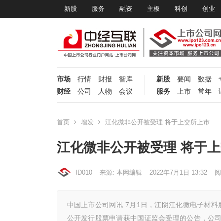
新股
服务
融资
主板
科创
创业
市场
行情
财报
智库
新股
要闻
数据
财经
公司
人物
会议
服务
上市
常年
首页
增发
江化微非公开被受理 将于上交所上市
江化微非公开被受理 将于
ID010
来源: 本网编辑
2022年7月1日 13:32
阅
中国上市公司网讯 7月1日，江阴江化微电子材料股
公开发行股票申请获中国证监会受理的公告，公