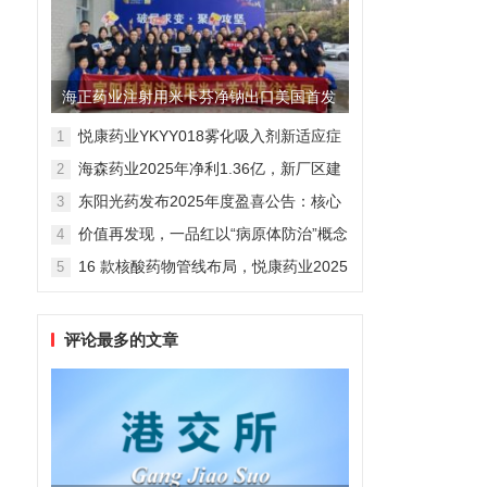
海正药业注射用米卡芬净钠出口美国首发
制剂全球化迈出关键一步
悦康药业YKYY018雾化吸入剂新适应症
1
获FDA临床试验批准，用于人偏肺病毒
海森药业2025年净利1.36亿，新厂区建
2
感染防治
设提速锚定“十五五”
东阳光药发布2025年度盈喜公告：核心
3
业务稳健驱动，国际化布局开启增长新
价值再发现，一品红以“病原体防治”概念
4
维度
勾勒增长新曲线
16 款核酸药物管线布局，悦康药业2025
5
年报披露多项创新药进展
评论最多的文章