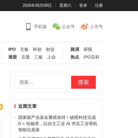
2026年08月08日
星期六
登录
注册
手机版
公众号
上市号
IPO
主板
科创
创业
路演
研报
港股
京股
三板
上会
热点
IPO百科
搜
索：
近期文章
国家级产业基金重磅加持！硕橙科技完成
D + 轮融资，以自主工业 AI 夯实工业母机
智能化底座