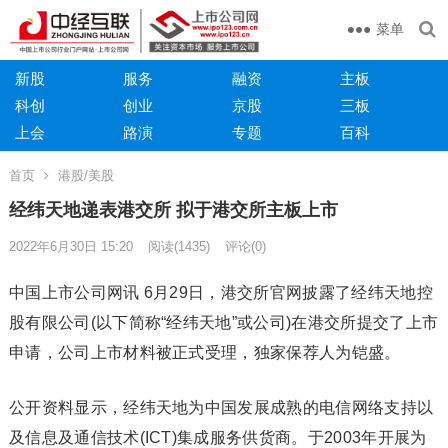
菜单
新股
服务
融资
主板
科创
创业
京股
三板
上会
路演
专题
百科
首页
港股/美股
经纬天地递表港交所 拟于港交所主板上市
2022年6月30日 15:20
阅读
(1435)
评论(0)
中国上市公司网讯 6月29日，港交所官网披露了经纬天地控
股有限公司(以下简称“经纬天地”或公司)在港交所提交了上市
申请，公司上市材料被正式受理，独家保荐人为铠盛。
公开资料显示，经纬天地为中国发展成熟的电信网络支持以
及信息及通信技术(ICT)集成服务供货商。于2003年开展为