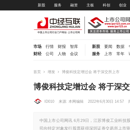
新股
服务
融资
主板
科创
创业
市场
行情
财报
智库
新股
要闻
数据
财经
公司
人物
会议
服务
上市
常年
首页
增发
博俊科技定增过会 将于深交所上市
博俊科技定增过会 将于深
ID010
来源: 本网编辑
2022年6月30日 14:57
中国上市公司网讯 6月29日，江苏博俊工业科技股
司向特定对象发行股票获得深圳证券交易所上市