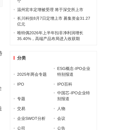
个
温州宏丰定增被受理 将于深交所上市
长川科技8月7日定增上市 募集资金31.27
亿元
唯特偶2026年上半年扣非净利润增长
35.40%，高端产品布局进入收获期
特
分类
ESG概念-IPO企业
2025年两会专题
特别报道
IPO
IPO百科
零
中国芯-IPO企业特
、
专题
别报道
造
交易
人物
企业SWOT分析
会议
公司
公告