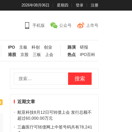
2026年08月06日
星期四
登录
注册
手机版
公众号
上市号
IPO
主板
科创
创业
路演
研报
港股
京股
三板
上会
热点
IPO百科
搜
索：
近期文章
航亚科技8月12日可转债上会 发行总额不
超过60,000.00万元
三鑫医疗可转债网上中签号码共有78,241