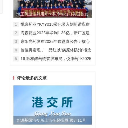
海正药业注射用米卡芬净钠出口美国首发
制剂全球化迈出关键一步
悦康药业YKYY018雾化吸入剂新适应症
1
获FDA临床试验批准，用于人偏肺病毒
海森药业2025年净利1.36亿，新厂区建
2
感染防治
设提速锚定“十五五”
东阳光药发布2025年度盈喜公告：核心
3
业务稳健驱动，国际化布局开启增长新
价值再发现，一品红以“病原体防治”概念
4
维度
勾勒增长新曲线
16 款核酸药物管线布局，悦康药业2025
5
年报披露多项创新药进展
评论最多的文章
九源基因港交所上市今起招股 预计11月