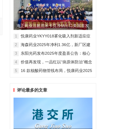
海正药业注射用米卡芬净钠出口美国首发
制剂全球化迈出关键一步
悦康药业YKYY018雾化吸入剂新适应症
1
获FDA临床试验批准，用于人偏肺病毒
海森药业2025年净利1.36亿，新厂区建
2
感染防治
设提速锚定“十五五”
东阳光药发布2025年度盈喜公告：核心
3
业务稳健驱动，国际化布局开启增长新
价值再发现，一品红以“病原体防治”概念
4
维度
勾勒增长新曲线
16 款核酸药物管线布局，悦康药业2025
5
年报披露多项创新药进展
评论最多的文章