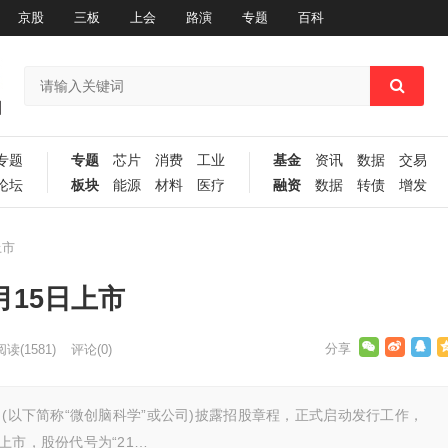
京股
三板
上会
路演
专题
百科
专题
专题
芯片
消费
工业
基金
资讯
数据
交易
论坛
板块
能源
材料
医疗
融资
数据
转债
增发
上市
月15日上市
阅读
(1581)
评论(0)
司(以下简称“微创脑科学”或公司)披露招股章程，正式启动发行工作，
上市，股份代号为“21…