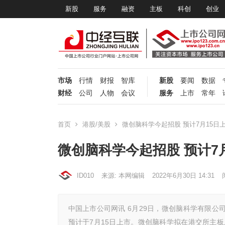
新股
服务
融资
主板
科创
创业
市场
行情
财报
智库
新股
要闻
数据
财经
公司
人物
会议
服务
上市
常年
首页
港股/美股
微创脑科学今起招股 预计7月15日
微创脑科学今起招股 预计7
ID010
来源: 本网编辑
2022年6月30日 14:31
中国上市公司网讯 6月29日，微创脑科学有限公
预计于7月15日上市。微创脑科学拟在港交所主板