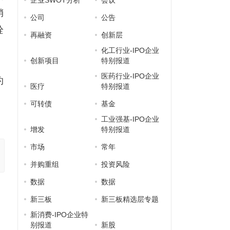
企业SWOT分析
会议
销
公司
公告
栓
再融资
创新层
化工行业-IPO企业
创新项目
特别报道
旨
医药行业-IPO企业
灼
医疗
特别报道
可转债
基金
工业强基-IPO企业
增发
特别报道
市场
常年
并购重组
投资风险
数据
数据
新三板
新三板精选层专题
新消费-IPO企业特
别报道
新股