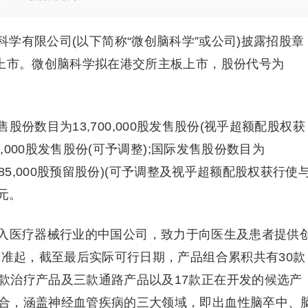
科学有限公司(以下简称“微创脑科学”或公司)披露招股章
日上市。微创脑科学拟在港交所主板上市，股份代号为
份数目为13,700,000股发售股份(视乎超额配股权获
0,000股发售股份(可予调整);国际发售股份数目为
的685,000股预留股份)(可予调整及视乎超额配股权获行使
元。
入医疗器械行业的中国公司，致力于向医生及患者提供
批准起，截至最后实际可行日期，产品组合累积共有30款
款治疗产品及三款通路产品以及17款正在开发的候选产
合，涵盖神经血管疾病的三大领域，即出血性脑卒中、