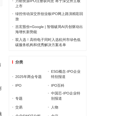
力勤资源IPO注册获同意 将于深交所主板
上市
绿控传动深交所创业板IPO网上路演精彩回
放
吉宏股份×Google | 智领破局AI共创驱动出
海增长新势能
双入选！高特电子同时入选杭州市绿色低
碳服务机构和优秀解决方案名单
分类
与
ESG概念-IPO企业
2025年两会专题
特别报道
IPO
IPO百科
创
中国芯-IPO企业特
专题
别报道
交易
人物
脑