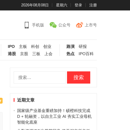
2026年08月08日
星期六
登录
注册
手机版
公众号
上市号
IPO
主板
科创
创业
路演
研报
港股
京股
三板
上会
热点
IPO百科
搜
索：
近期文章
国家级产业基金重磅加持！硕橙科技完成
D + 轮融资，以自主工业 AI 夯实工业母机
智能化底座