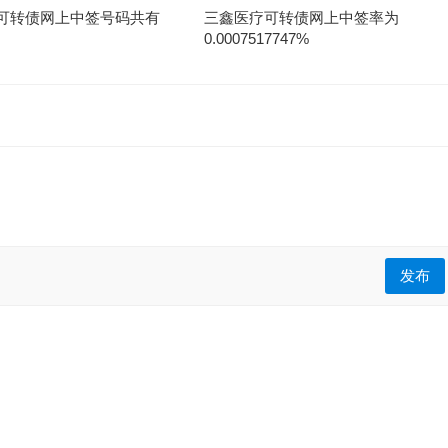
可转债网上中签号码共有
三鑫医疗可转债网上中签率为
0.0007517747%
发布