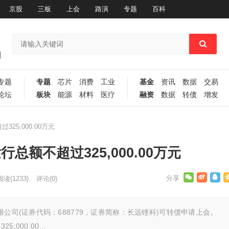
京股
三板
上会
路演
专题
百科
专题
专题
芯片
消费
工业
基金
资讯
数据
交易
论坛
板块
能源
材料
医疗
融资
数据
转债
增发
25,000.00万元
总额不超过325,000.00万元
阅读
(1233)
评论(0)
公司(证券代码：688779，证券简称：长远锂科)可转债申请上会。
,000.00…