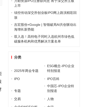
力勤资源IPO注册获同意 将于深交所主板
上市
绿控传动深交所创业板IPO网上路演精彩回
放
吉宏股份×Google | 智领破局AI共创驱动出
海增长新势能
双入选！高特电子同时入选杭州市绿色低
碳服务机构和优秀解决方案名单
分类
ESG概念-IPO企业
2025年两会专题
特别报道
能
IPO
IPO百科
镍
中国芯-IPO企业特
材
专题
别报道
交易
人物