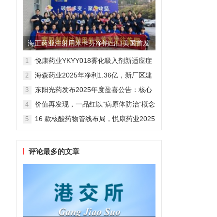
海正药业注射用米卡芬净钠出口美国首发
制剂全球化迈出关键一步
悦康药业YKYY018雾化吸入剂新适应症
1
获FDA临床试验批准，用于人偏肺病毒
海森药业2025年净利1.36亿，新厂区建
2
感染防治
设提速锚定“十五五”
东阳光药发布2025年度盈喜公告：核心
3
业务稳健驱动，国际化布局开启增长新
价值再发现，一品红以“病原体防治”概念
4
维度
勾勒增长新曲线
16 款核酸药物管线布局，悦康药业2025
5
年报披露多项创新药进展
评论最多的文章