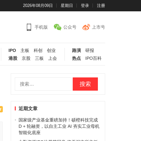
2026年08月09日
星期日
登录
注册
手机版
公众号
上市号
IPO
主板
科创
创业
路演
研报
港股
京股
三板
上会
热点
IPO百科
搜
索：
近期文章
国家级产业基金重磅加持！硕橙科技完成
D + 轮融资，以自主工业 AI 夯实工业母机
智能化底座