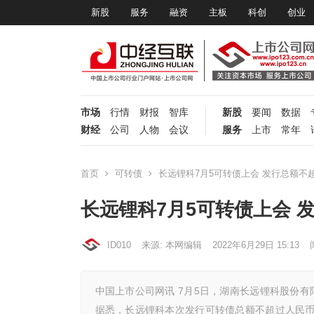
新股
服务
融资
主板
科创
创业
市场
行情
财报
智库
新股
要闻
数据
财经
公司
人物
会议
服务
上市
常年
首页
可转债
长远锂科7月5可转债上会 发行总额不超过3
长远锂科7月5可转债上会 发行
ID010
来源: 本网编辑
2022年6月29日 15:13
中国上市公司网讯 7月5日，湖南长远锂科股份有限
据悉，长远锂科本次发行可转债总额不超过人民币325