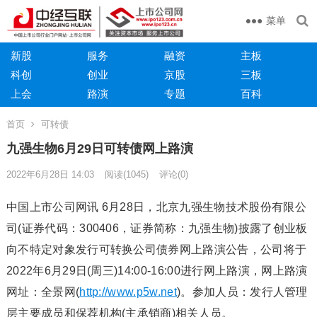
菜单
新股
服务
融资
主板
科创
创业
京股
三板
上会
路演
专题
百科
首页
可转债
九强生物6月29日可转债网上路演
2022年6月28日 14:03
阅读
(1045)
评论(0)
中国上市公司网讯 6月28日，北京九强生物技术股份有限公
司(证券代码：300406，证券简称：九强生物)披露了创业板
向不特定对象发行可转换公司债券网上路演公告，公司将于
2022年6月29日(周三)14:00-16:00进行网上路演，网上路演
网址：全景网(
http://www.p5w.net
)。参加人员：发行人管理
层主要成员和保荐机构(主承销商)相关人员。