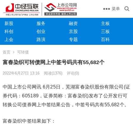
菜单
新股
服务
融资
主板
科创
创业
京股
三板
上会
路演
专题
百科
首页
可转债
富春染织可转债网上中签号码共有55,682个
2022年6月27日 13:16
阅读
(1376)
评论(0)
中国上市公司网讯 6月25日，芜湖富春染织股份有限公司(证
券代码：605189，证券简称：富春染织)发布了公开发行可
转换公司债券网上中签结果公告，中签号码共有55,682个。
富春染织中签结果如下：