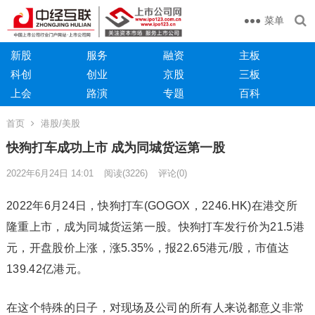
菜单
新股
服务
融资
主板
科创
创业
京股
三板
上会
路演
专题
百科
首页
港股/美股
快狗打车成功上市 成为同城货运第一股
2022年6月24日 14:01
阅读
(3226)
评论(0)
2022年6月24日，快狗打车(GOGOX，2246.HK)在港交所
隆重上市，成为同城货运第一股。快狗打车发行价为21.5港
元，开盘股价上涨，涨5.35%，报22.65港元/股，市值达
139.42亿港元。
在这个特殊的日子，对现场及公司的所有人来说都意义非常