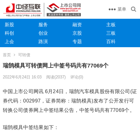
菜单
新股
服务
融资
主板
科创
创业
京股
三板
上会
路演
专题
百科
首页
可转债
瑞鹄模具可转债网上中签号码共有77069个
2022年6月24日 16:03
阅读
(2037)
评论(0)
中国上市公司网讯 6月24日，瑞鹄汽车模具股份有限公司(证
券代码：002997，证券简称：瑞鹄模具)发布了公开发行可
转换公司债券网上中签结果公告，中签号码共有77069个。
瑞鹄模具中签结果如下：