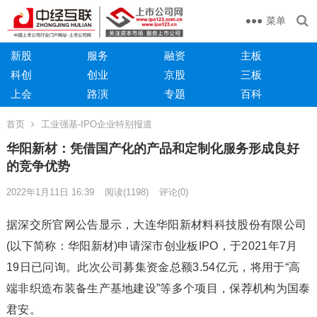
菜单
新股
服务
融资
主板
科创
创业
京股
三板
上会
路演
专题
百科
首页
工业强基-IPO企业特别报道
华阳新材：凭借国产化的产品和定制化服务形成良好
的竞争优势
2022年1月11日 16:39
阅读
(1198)
评论(0)
据深交所官网公告显示，大连华阳新材料科技股份有限公司
(以下简称：华阳新材)申请深市创业板IPO，于2021年7月
19日已问询。此次公司募集资金总额3.54亿元，将用于“高
端非织造布装备生产基地建设”等多个项目，保荐机构为国泰
君安。