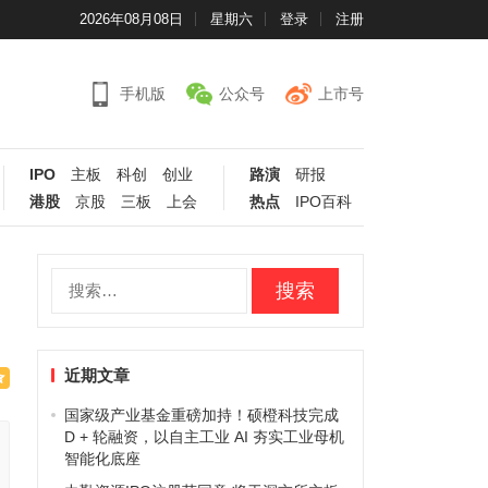
2026年08月08日
星期六
登录
注册
手机版
公众号
上市号
IPO
主板
科创
创业
路演
研报
港股
京股
三板
上会
热点
IPO百科
搜
索：
近期文章
国家级产业基金重磅加持！硕橙科技完成
D + 轮融资，以自主工业 AI 夯实工业母机
智能化底座