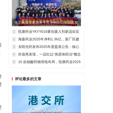
海正药业注射用米卡芬净钠出口美国首发
制剂全球化迈出关键一步
悦康药业YKYY018雾化吸入剂新适应症
1
获FDA临床试验批准，用于人偏肺病毒
海森药业2025年净利1.36亿，新厂区建
2
感染防治
设提速锚定“十五五”
结
东阳光药发布2025年度盈喜公告：核心
3
业务稳健驱动，国际化布局开启增长新
核
价值再发现，一品红以“病原体防治”概念
4
维度
勾勒增长新曲线
16 款核酸药物管线布局，悦康药业2025
5
年报披露多项创新药进展
势
评论最多的文章
经
理