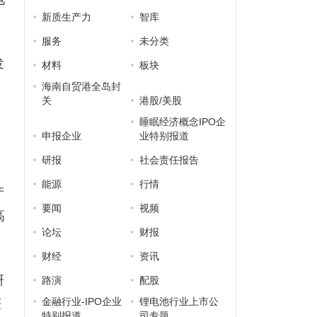
新质生产力
智库
服务
未分类
发
材料
板块
、
海南自贸港全岛封
关
港股/美股
睡眠经济概念IPO企
申报企业
业特别报道
研报
社会责任报告
能源
行情
产
要闻
视频
高
论坛
财报
财经
资讯
研
路演
配股
金融行业-IPO企业
锂电池行业上市公
获
特别报道
司专题