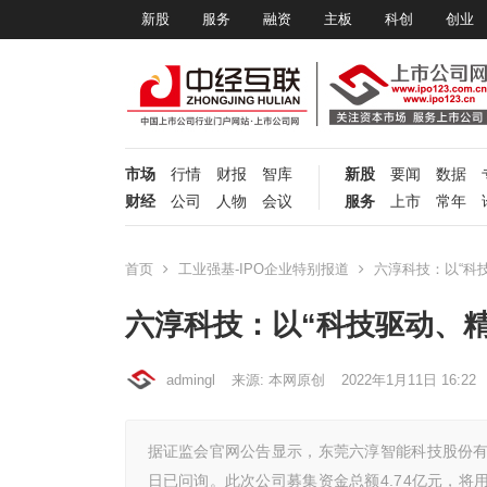
新股
服务
融资
主板
科创
创业
市场
行情
财报
智库
新股
要闻
数据
财经
公司
人物
会议
服务
上市
常年
首页
工业强基-IPO企业特别报道
六淳科技：以“科
六淳科技：以“科技驱动、
admingl
来源: 本网原创
2022年1月11日 16:22
据证监会官网公告显示，东莞六淳智能科技股份有限公
日已问询。此次公司募集资金总额4.74亿元，将