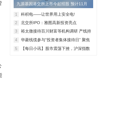
管
九源基因港交所上市今起招股 预计11月
28日上市
科积电——让世界用上安全电!
1
北交所IPO：雅图高新投资亮点
2
裕太微接待百川财富等机构调研 产线持
3
续拓宽海外收入快速增长
，
华菱线缆参与“投资者集体接待日” 聚焦
4
特种线缆 夯实企业竞争力
【每日小讯】股市震荡下挫，沪深指数
5
齐跌，市场整体表现弱势
公
能