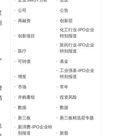
企业SWOT分析
会议
公司
公告
度
再融资
创新层
能
化工行业-IPO企业
创新项目
特别报道
医药行业-IPO企业
医疗
特别报道
产
可转债
基金
工业强基-IPO企业
增发
特别报道
市场
常年
增
并购重组
投资风险
精
数据
数据
新三板
新三板精选层专题
航
新消费-IPO企业特
别报道
新股
电