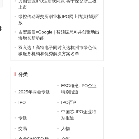
力勤资源IPO注册获同意 将于深交所主板
上市
绿控传动深交所创业板IPO网上路演精彩回
业
放
性
吉宏股份×Google | 智领破局AI共创驱动出
海增长新势能
双入选！高特电子同时入选杭州市绿色低
碳服务机构和优秀解决方案名单
分类
ESG概念-IPO企业
2025年两会专题
特别报道
IPO
IPO百科
中国芯-IPO企业特
专题
别报道
交易
人物