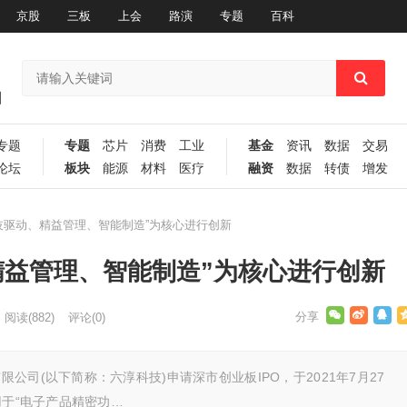
京股
三板
上会
路演
专题
百科
专题
专题
芯片
消费
工业
基金
资讯
数据
交易
论坛
板块
能源
材料
医疗
融资
数据
转债
增发
技驱动、精益管理、智能制造”为核心进行创新
精益管理、智能制造”为核心进行创新
阅读
(882)
评论(0)
司(以下简称：六淳科技)申请深市创业板IPO，于2021年7月27
用于“电子产品精密功…