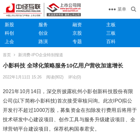
菜单
新股
服务
融资
主板
科创
创业
京股
三板
上会
路演
专题
百科
首页
新消费-IPO企业特别报道
小影科技 全球化策略服务10亿用户营收加速增长
2022年1月11日 15:26
阅读
(802)
评论(0)
2021年10月14日，深交所披露杭州小影创新科技股份有限
公司(以下简称小影科技)首次接受审核问询。此次IPO拟公
开发行不超过1000万股，募集资金在扣除发行费用后将用于
技术研发中心建设项目、创作工具与服务升级建设项目、全
球营销平台建设项目。保荐机构国泰君安。