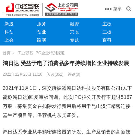
菜单
新股
服务
融资
主板
科创
创业
京股
三板
上会
路演
专题
百科
首页
工业强基-IPO企业特别报道
鸿日达 受益于电子消费品多年持续增长企业持续发展
2021年12月23日 11:10
阅读
(851)
评论(0)
2021年11月1日，深交所披露鸿日达科技股份有限公司(以下
简称鸿日达)回复审核问询。此次IPO拟公开发行不超过5167
万股，募集资金在扣除发行费用后将用于昆山汉江精密连接
器生产项目等。保荐机构东吴证券。
鸿日达系专业从事精密连接器的研发、生产及销售的高新技