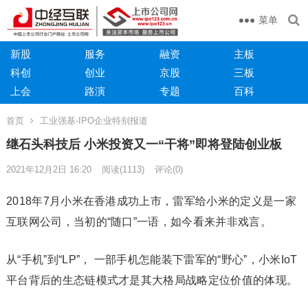
菜单
新股
服务
融资
主板
科创
创业
京股
三板
上会
路演
专题
百科
首页
工业强基-IPO企业特别报道
继石头科技后 小米投资又一“干将”即将登陆创业板
2021年12月2日 16:20
阅读
(1113)
评论(0)
2018年7月小米在香港成功上市，雷军给小米的定义是一家
互联网公司，当初的“随口”一语，如今看来并非戏言。
从“手机”到“LP”， 一部手机怎能装下雷军的“野心”，小米IoT
平台背后的生态链模式才是其大格局战略定位价值的体现。