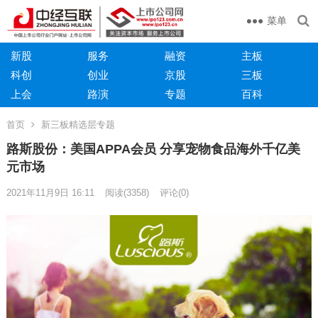
菜单
新股
服务
融资
主板
科创
创业
京股
三板
上会
路演
专题
百科
首页
新三板精选层专题
路斯股份：美国APPA会员 分享宠物食品海外千亿美
元市场
2021年11月9日 16:11
阅读
(3358)
评论(0)