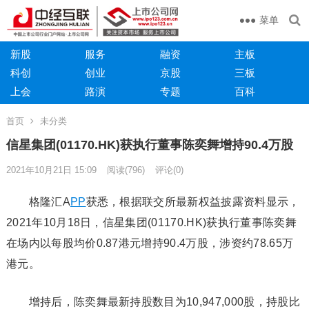
菜单
新股
服务
融资
主板
科创
创业
京股
三板
上会
路演
专题
百科
首页
未分类
信星集团(01170.HK)获执行董事陈奕舞增持90.4万股
2021年10月21日 15:09
阅读
(796)
评论(0)
格隆汇A
PP
获悉，根据联交所最新权益披露资料显示，
2021年10月18日，信星集团(01170.HK)获执行董事陈奕舞
在场内以每股均价0.87港元增持90.4万股，涉资约78.65万
港元。
增持后，陈奕舞最新持股数目为10,947,000股，持股比