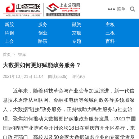
菜单
新股
服务
融资
主板
科创
创业
京股
三板
上会
路演
专题
百科
首页
智库
大数据如何更好赋能政务服务？
2021年10月21日 11:04
阅读
(5505)
评论(0)
近年来，随着科技革命与产业变革加速演进，新一代信
息技术逐渐从互联网、金融和电信等领域向政务等多领域深
入，大数据“链接”政务服务，正持续助力民生服务与社会治
理。聚焦如何推动大数据更好赋能政务服务发展，2021中国
国际智能产业博览会开州论坛18日在重庆市开州区举行，来
自政府部门、高校以及50余家大数据知名企业的专家学者及