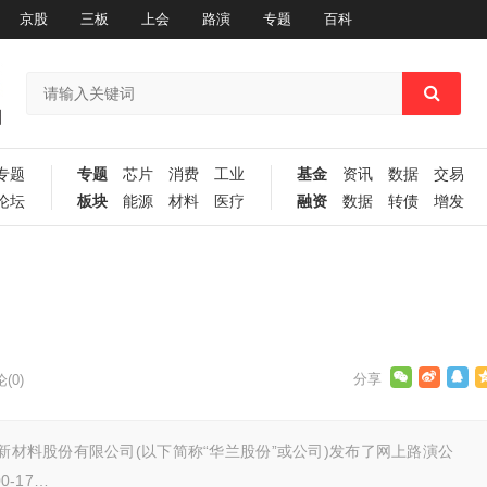
京股
三板
上会
路演
专题
百科
专题
专题
芯片
消费
工业
基金
资讯
数据
交易
论坛
板块
能源
材料
医疗
融资
数据
转债
增发
(0)
材料股份有限公司(以下简称“华兰股份”或公司)发布了网上路演公
0-17…