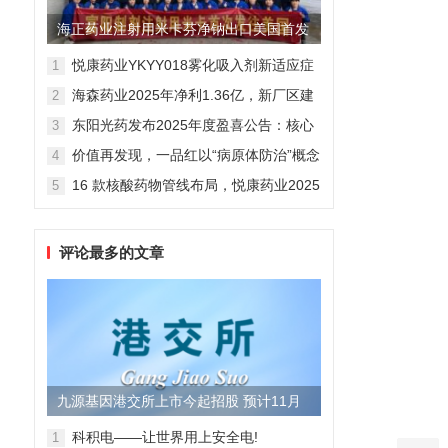
海正药业注射用米卡芬净钠出口美国首发
制剂全球化迈出关键一步
悦康药业YKYY018雾化吸入剂新适应症
1
获FDA临床试验批准，用于人偏肺病毒
海森药业2025年净利1.36亿，新厂区建
2
感染防治
设提速锚定“十五五”
东阳光药发布2025年度盈喜公告：核心
3
业务稳健驱动，国际化布局开启增长新
价值再发现，一品红以“病原体防治”概念
4
维度
勾勒增长新曲线
16 款核酸药物管线布局，悦康药业2025
5
年报披露多项创新药进展
评论最多的文章
九源基因港交所上市今起招股 预计11月
28日上市
科积电——让世界用上安全电!
1