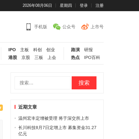
2026年08月06日
星期四
登录
注册
手机版
公众号
上市号
IPO
主板
科创
创业
路演
研报
港股
京股
三板
上会
热点
IPO百科
搜
索：
近期文章
温州宏丰定增被受理 将于深交所上市
长川科技8月7日定增上市 募集资金31.27
亿元