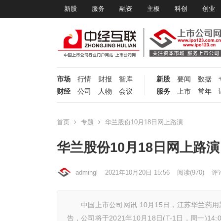
新股
服务
融资
主板
科创
创业
市场
行情
财报
智库
新股
要闻
数据
财经
公司
人物
会议
服务
上市
常年
首页
专题
华兰股份10月18日网上路演
华兰股份10月18日网上路演
admingl
2021年10月20日 15:56
阅读
(970)
评论
中国上市公司网讯 10月15日，江苏华兰药用新
告，公司将于2021年10月18日(T-1日，周一)14:0