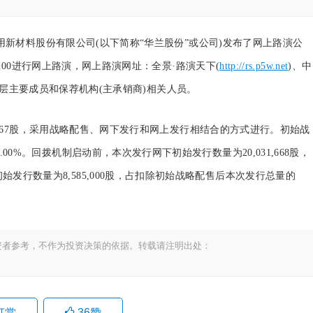
新材料股份有限公司(以下简称“华兰股份”或公司)发布了网上路演公
0-17:00进行网上路演，网上路演网址：全景·路演天下(
http://rs.p5w.net
)、中
层主要成员和保荐机构(主承销商)相关人员。
667股，采用战略配售、网下发行和网上发行相结合的方式进行。初始战
5.00%。回拨机制启动前，本次发行网下初始发行数量为20,031,668股，
初始发行数量为8,585,000股，占扣除初始战略配售后本次发行总量的
资者参考，不作为投资决策的依据。转载请注明出处：
打赏
36
赞