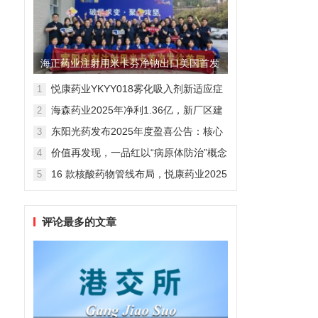
海正药业注射用米卡芬净钠出口美国首发
制剂全球化迈出关键一步
悦康药业YKYY018雾化吸入剂新适应症
1
获FDA临床试验批准，用于人偏肺病毒
海森药业2025年净利1.36亿，新厂区建
2
感染防治
设提速锚定“十五五”
东阳光药发布2025年度盈喜公告：核心
3
业务稳健驱动，国际化布局开启增长新
价值再发现，一品红以“病原体防治”概念
4
维度
勾勒增长新曲线
16 款核酸药物管线布局，悦康药业2025
5
年报披露多项创新药进展
评论最多的文章