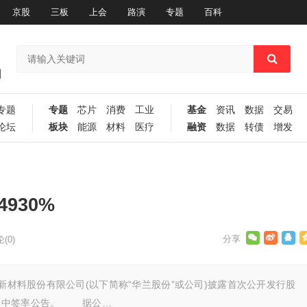
京股
三板
上会
路演
专题
百科
专题
专题
芯片
消费
工业
基金
资讯
数据
交易
论坛
板块
能源
材料
医疗
融资
数据
转债
增发
4930%
(0)
材料股份有限公司(以下简称“华兰股份”或公司)披露首次公开发行股
及中签率公告。 据公…