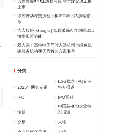
力勤资源IPO注册获同意 将于深交所主板
上市
绿控传动深交所创业板IPO网上路演精彩回
放
吉宏股份×Google | 智领破局AI共创驱动出
海增长新势能
总
双入选！高特电子同时入选杭州市绿色低
碳服务机构和优秀解决方案名单
售
分类
ESG概念-IPO企业
2025年两会专题
特别报道
IPO
IPO百科
中国芯-IPO企业特
专题
别报道
交易
人物