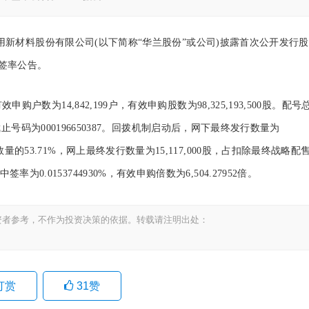
用新材料股份有限公司(以下简称“华兰股份”或公司)披露首次公开发行股
签率公告。
14,842,199户，有效申购股数为98,325,193,500股。配号
01，截止号码为000196650387。回拨机制启动后，网下最终发行数量为
数量的53.71%，网上最终发行数量为15,117,000股，占扣除最终战略配
0.0153744930%，有效申购倍数为6,504.27952倍。
资者参考，不作为投资决策的依据。转载请注明出处：
打赏
31
赞