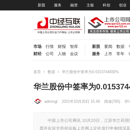
新股
服务
融资
主板
科创
创业
市场
行情
财报
智库
新股
要闻
数据
财经
公司
人物
会议
服务
上市
常年
首页
数据
华兰股份中签率为0.0153744930%
华兰股份中签率为0.015374
admingl
2021年10月20日 15:49
阅读
(765)
评论
中国上市公司网讯 10月20日，江苏华兰药用新
票并在深交所创业板上市网上定价发行申购情况