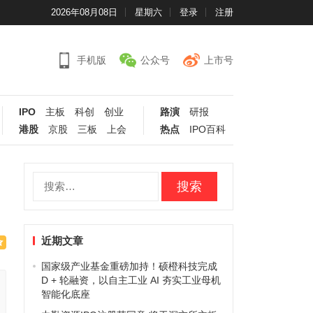
2026年08月08日
星期六
登录
注册
手机版
公众号
上市号
IPO
主板
科创
创业
路演
研报
港股
京股
三板
上会
热点
IPO百科
搜
索：
近期文章
国家级产业基金重磅加持！硕橙科技完成
D + 轮融资，以自主工业 AI 夯实工业母机
智能化底座