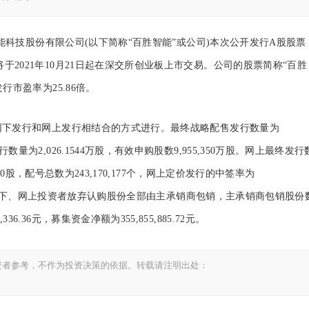
科技股份有限公司(以下简称“百胜智能”或公司)本次公开发行A股股票
票将于2021年10月21日起在深交所创业板上市交易。公司的股票简称“百胜
发行市盈率为25.86倍。
下发行和网上发行相结合的方式进行。最终战略配售发行数量为
行数量为2,026.1544万股，有效申购股数9,955,350万股。网上最终发行
8,500股，配号总数为243,170,177个，网上定价发行的中签率为
5552倍。网下、网上投资者放弃认购股份全部由主承销商包销，主承销商包销股份
36.36元，募集资金净额为355,855,885.72元。
资者参考，不作为投资决策的依据。转载请注明出处：