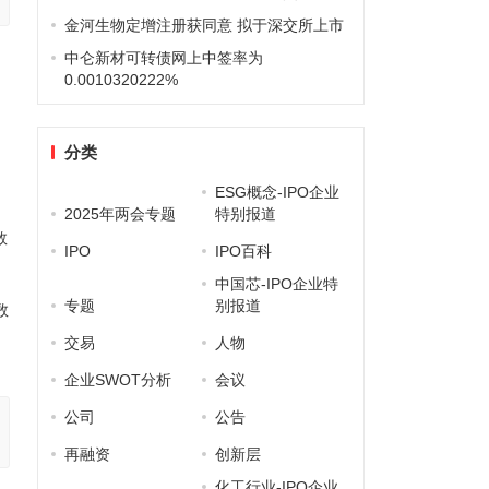
金河生物定增注册获同意 拟于深交所上市
中仑新材可转债网上中签率为
0.0010320222%
分类
ESG概念-IPO企业
2025年两会专题
特别报道
数
IPO
IPO百科
中国芯-IPO企业特
专题
别报道
数
交易
人物
企业SWOT分析
会议
公司
公告
再融资
创新层
化工行业-IPO企业