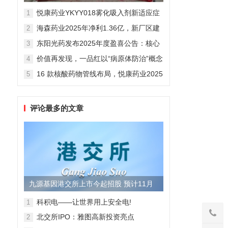
制剂全球化迈出关键一步
悦康药业YKYY018雾化吸入剂新适应症
1
获FDA临床试验批准，用于人偏肺病毒
海森药业2025年净利1.36亿，新厂区建
2
感染防治
设提速锚定“十五五”
东阳光药发布2025年度盈喜公告：核心
3
业务稳健驱动，国际化布局开启增长新
价值再发现，一品红以“病原体防治”概念
4
维度
勾勒增长新曲线
16 款核酸药物管线布局，悦康药业2025
5
年报披露多项创新药进展
评论最多的文章
九源基因港交所上市今起招股 预计11月
28日上市
科积电——让世界用上安全电!
1
北交所IPO：雅图高新投资亮点
2