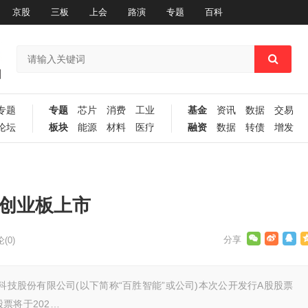
京股
三板
上会
路演
专题
百科
专题
专题
芯片
消费
工业
基金
资讯
数据
交易
论坛
板块
能源
材料
医疗
融资
数据
转债
增发
所创业板上市
(0)
技股份有限公司(以下简称“百胜智能”或公司)本次公开发行A股股票
股票将于202…