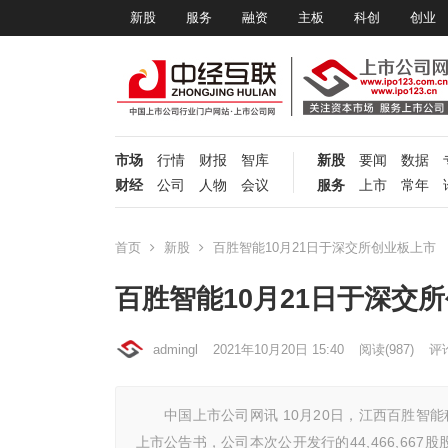
新股
服务
融资
主板
科创
创业
市场
行情
财报
智库
新股
要闻
数据
财经
公司
人物
会议
服务
上市
常年
首页
新股
百胜智能10月21日于深交所创业板上市
百胜智能10月21日于深交
admingl
2021年10月20日 15:40
阅读
(987)
评论
中国上市公司网讯 10月20日，江西百胜智能科
上市公告书，公司本次公开发行的44,466,667股