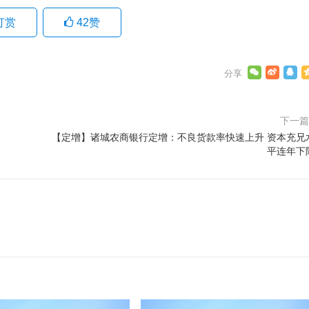
打赏
42
赞
下一
【定增】诸城农商银行定增：不良货款率快速上升 资本充兄
平连年下