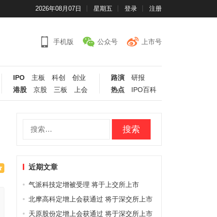
2026年08月07日
星期五
登录
注册
手机版
公众号
上市号
IPO
主板
科创
创业
路演
研报
港股
京股
三板
上会
热点
IPO百科
搜
索：
近期文章
气派科技定增被受理 将于上交所上市
北摩高科定增上会获通过 将于深交所上市
天原股份定增上会获通过 将于深交所上市