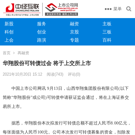
菜单
新股
服务
融资
主板
科创
创业
京股
三板
上会
路演
专题
百科
首页
再融资
华翔股份可转债过会 将于上交所上市
2021年10月20日 15:12
阅读
(743)
评论(0)
中国上市公司网讯 9月13日，山西华翔集团股份有限公司(以下
简称“华翔股份”或公司)可转债申请获证监会通过，将在上海证券交
易所上市。
据悉，华翔股份本次拟发行可转债总额不超过人民币8.00亿元，
每张面值为人民币100元。公司本次发行可转债募集的资金，扣除发