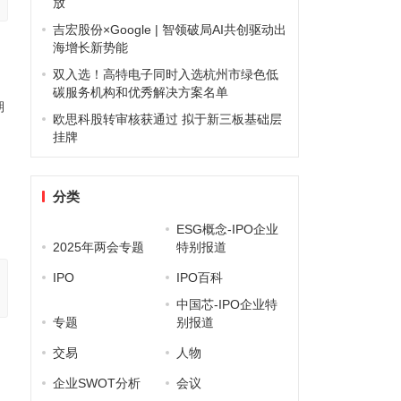
放
吉宏股份×Google | 智领破局AI共创驱动出
海增长新势能
双入选！高特电子同时入选杭州市绿色低
碳服务机构和优秀解决方案名单
期
欧思科股转审核获通过 拟于新三板基础层
挂牌
分类
ESG概念-IPO企业
2025年两会专题
特别报道
IPO
IPO百科
中国芯-IPO企业特
专题
别报道
交易
人物
企业SWOT分析
会议