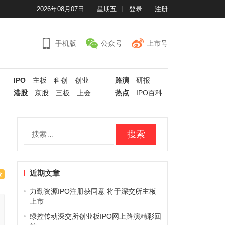
2026年08月07日
星期五
登录
注册
手机版
公众号
上市号
IPO
主板
科创
创业
路演
研报
港股
京股
三板
上会
热点
IPO百科
搜
索：
近期文章
力勤资源IPO注册获同意 将于深交所主板
上市
绿控传动深交所创业板IPO网上路演精彩回