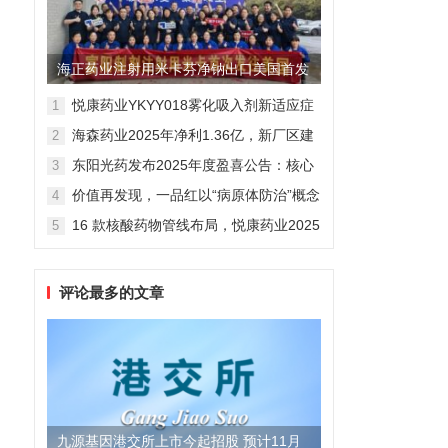
海正药业注射用米卡芬净钠出口美国首发
制剂全球化迈出关键一步
悦康药业YKYY018雾化吸入剂新适应症
1
获FDA临床试验批准，用于人偏肺病毒
海森药业2025年净利1.36亿，新厂区建
2
感染防治
设提速锚定“十五五”
东阳光药发布2025年度盈喜公告：核心
3
业务稳健驱动，国际化布局开启增长新
价值再发现，一品红以“病原体防治”概念
4
维度
勾勒增长新曲线
16 款核酸药物管线布局，悦康药业2025
5
年报披露多项创新药进展
评论最多的文章
九源基因港交所上市今起招股 预计11月