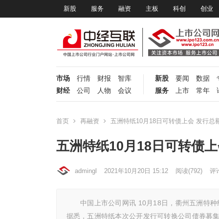
新股
服务
融资
主板
科创
创业
市场
行情
财报
智库
新股
要闻
数据
财经
公司
人物
会议
服务
上市
常年
首页
再融资
五洲特纸10月18日可转债上会 发行总额
五洲特纸10月18日可转债上
admingl
2021年10月20日 15:12
阅读
(792)
评论
中国上市公司网讯 10月18日，衢州五洲特种
据悉，五洲特纸本次公开发行可转换公司债券募集