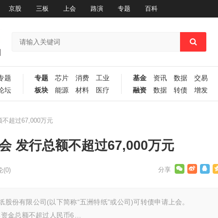
京股
三板
上会
路演
专题
百科
专题
专题
芯片
消费
工业
基金
资讯
数据
交易
论坛
板块
能源
材料
医疗
融资
数据
转债
增发
不超过67,000万元
会 发行总额不超过67,000万元
(0)
纸股份有限公司(以下简称“五洲特纸”或公司)可转债申请上会。
资金总额不超过人民币6…