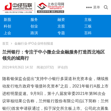
菜单
新股
服务
融资
主板
科创
创业
京股
三板
上会
路演
专题
百科
首页
金融行业-IPO企业特别报道
兰州银行：专注于中小微企业金融服务打造西北地区
领先的城商行
2021年9月26日 14:32
阅读
(10732)
评论(0)
随着银保监会提出“支持中小银行多渠道补充资本金，继续推
动发行地方政府专项债补充资本”之后，2021年银行A股上市
进程明显提速。9月9日，第十八届发审委2021年第96次会
议审核结果公告称，兰州银行股份有限公司(以下简称：兰州
银行)首发申请获通过，拟于深交所主板上市。公司此次募集