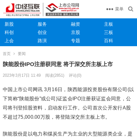
菜单
新股
服务
融资
主板
科创
创业
京股
三板
上会
路演
专题
百科
首页
要闻
陕能股份IPO注册获同意 将于深交所主板上市
2023年3月17日 11:49
阅读
(2851)
评论(0)
中国上市公司网讯 3月16日，陕西能源投资股份有限公司(以
下简称“陕能股份”或公司)证监会IPO注册获证监会同意，公
司将刊登招股资料，启动发行工作。公司首次公开发行A股
不超过75,000.00万股，将登陆深交所主板上市。
陕能股份是以电力和煤炭生产为主业的大型能源类企业，是