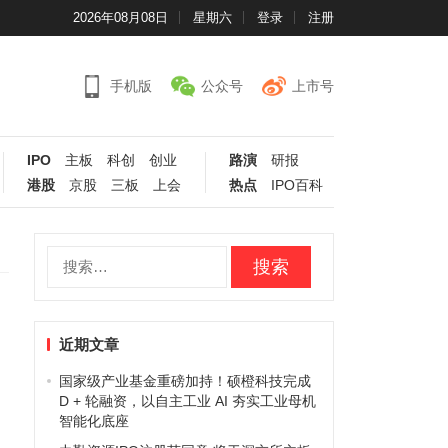
2026年08月08日
星期六
登录
注册
手机版
公众号
上市号
IPO
主板
科创
创业
路演
研报
港股
京股
三板
上会
热点
IPO百科
搜
索：
近期文章
国家级产业基金重磅加持！硕橙科技完成
D + 轮融资，以自主工业 AI 夯实工业母机
智能化底座