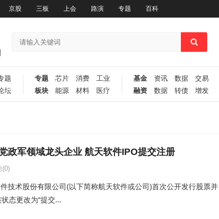
京股
三板
上会
路演
专题
百科
专题
专题
芯片
消费
工业
基金
资讯
数据
交易
论坛
板块
能源
材料
医疗
融资
数据
转债
增发
党政军领域龙头企业 航天软件IPO提交注册
(0)
天软件技术股份有限公司(以下简称航天软件或公司)首次公开发行股票并
态更改为“提交...