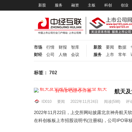
新股
服务
融资
主板
科创
创业
市场
行情
财报
智库
新股
要闻
数据
财经
公司
人物
会议
服务
上市
常年
标签：
702
航天及
ID010
要闻
2022年11月24日
阅读
(598)
评论
2022年11月22日，上交所网站披露北京神舟航
在科创板板上市招股说明书(注册稿)，公司IPO审核状