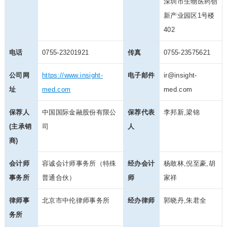
深圳市生物医药创
新产业园区1号楼
402
电话
0755-23201921
传真
0755-23575621
公司网
https://www.insight-
电子邮件
ir@insight-
址
med.com
med.com
保荐人
中国国际金融股份有限公
保荐代表
李邦新,梁锦
(主承销
司
人
商)
会计师
容诚会计师事务所（特殊
经办会计
杨敢林,倪至豪,胡
事务所
普通合伙）
师
家祥
律师事
北京市中伦律师事务所
经办律师
郭晓丹,朱君全
务所