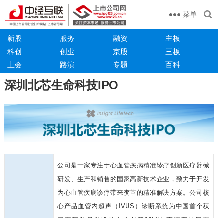
菜单
新股
服务
融资
主板
科创
创业
京股
三板
上会
路演
专题
百科
深圳北芯生命科技IPO
公司是一家专注于心血管疾病精准诊疗创新医疗器械
研发、生产和销售的国家高新技术企业，致力于开发
为心血管疾病诊疗带来变革的精准解决方案。公司核
心产品血管内超声（IVUS）诊断系统为中国首个获