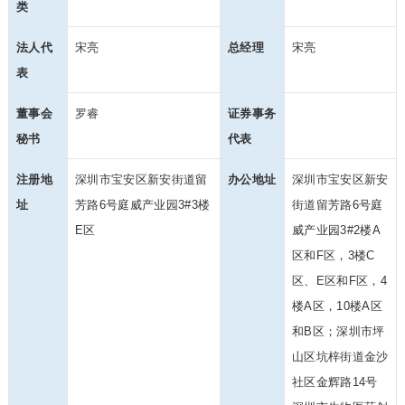
类
法人代
宋亮
总经理
宋亮
表
董事会
罗睿
证券事务
秘书
代表
注册地
深圳市宝安区新安街道留
办公地址
深圳市宝安区新安
址
芳路6号庭威产业园3#3楼
街道留芳路6号庭
E区
威产业园3#2楼A
区和F区，3楼C
区、E区和F区，4
楼A区，10楼A区
和B区；深圳市坪
山区坑梓街道金沙
社区金辉路14号