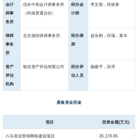
会计
信永中和会计师事务所
经办会
李文茜，肖铁青
师事
（特殊普通合伙）
计师
务所
律师
北京德恒律师事务所
经办律
赵永刚，何瑞，黄丰
事务
师
所
资产
银信资产评估有限公司
经办评
杨建平，张萍
评估
估人员
机构
募集资金用途
项目
投资金额(万元)
八马茶业营销网络建设项目
26,178.96