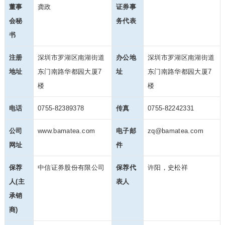
董事
龚政
证券事
会秘
务代表
书
注册
深圳市罗湖区南湖街道
办公地
深圳市罗湖区南湖街道
地址
东门南路华都园大厦7
址
东门南路华都园大厦7
楼
楼
电话
0755-82389378
传真
0755-82242331
公司
www.bamatea.com
电子邮
zq@bamatea.com
网址
件
保荐
中信证券股份有限公司
保荐代
许阳，史松祥
人(主
表人
承销
商)