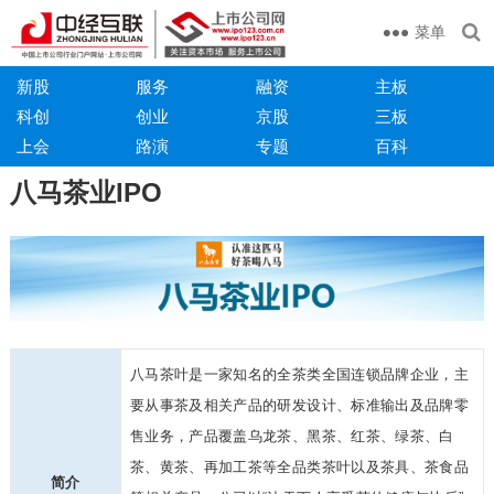
菜单
新股
服务
融资
主板
科创
创业
京股
三板
上会
路演
专题
百科
八马茶业IPO
八马茶叶是一家知名的全茶类全国连锁品牌企业，主
要从事茶及相关产品的研发设计、标准输出及品牌零
售业务，产品覆盖乌龙茶、黑茶、红茶、绿茶、白
茶、黄茶、再加工茶等全品类茶叶以及茶具、茶食品
简介