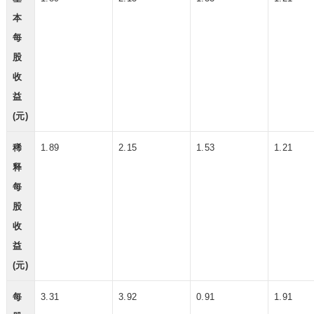
本
每
股
收
益
(元)
稀
1.89
2.15
1.53
1.21
释
每
股
收
益
(元)
每
3.31
3.92
0.91
1.91