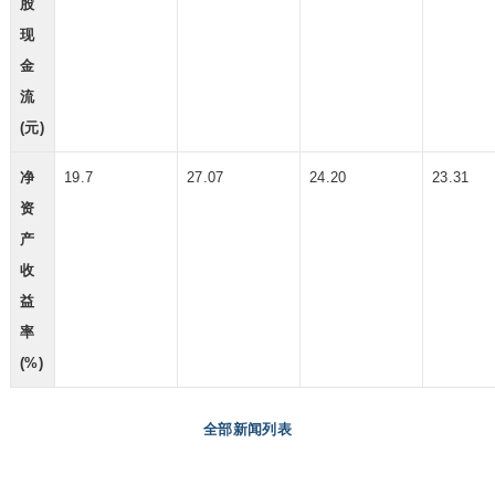
股
现
金
流
(元)
净
19.7
27.07
24.20
23.31
资
产
收
益
率
(%)
全部新闻列表