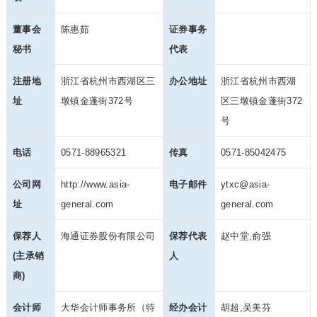
董事会
陈惠茹
证券事务
秘书
代表
注册地
浙江省杭州市西湖区三
办公地址
浙江省杭州市西湖
址
墩镇金蓬街372号
区三墩镇金蓬街372
号
电话
0571-88965321
传真
0571-85042475
公司网
http://www.asia-
电子邮件
ytxc@asia-
址
general.com
general.com
保荐人
海通证券股份有限公司
保荐代表
赵中堂,俞强
(主承销
人
商)
会计师
大华会计师事务所（特
经办会计
胡超,吴美芬