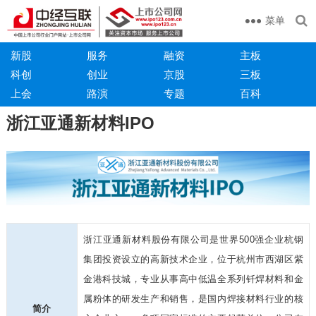
菜单
新股
服务
融资
主板
科创
创业
京股
三板
上会
路演
专题
百科
浙江亚通新材料IPO
浙江亚通新材料股份有限公司是世界500强企业杭钢
集团投资设立的高新技术企业，位于杭州市西湖区紫
金港科技城，专业从事高中低温全系列钎焊材料和金
属粉体的研发生产和销售，是国内焊接材料行业的核
简介