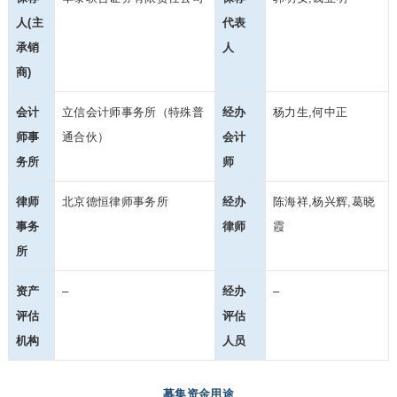
人(主
代表
承销
人
商)
会计
立信会计师事务所（特殊普
经办
杨力生,何中正
师事
通合伙）
会计
务所
师
律师
北京德恒律师事务所
经办
陈海祥,杨兴辉,葛晓
事务
律师
霞
所
资产
–
经办
–
评估
评估
机构
人员
募集资金用途