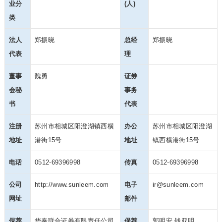
业分
(人)
类
法人
郑振晓
总经
郑振晓
代表
理
董事
魏勇
证券
会秘
事务
书
代表
注册
苏州市相城区阳澄湖镇西横
办公
苏州市相城区阳澄湖
地址
港街15号
地址
镇西横港街15号
电话
0512-69396998
传真
0512-69396998
公司
http://www.sunleem.com
电子
ir@sunleem.com
网址
邮件
保荐
华泰联合证券有限责任公司
保荐
郭明安,钱亚明